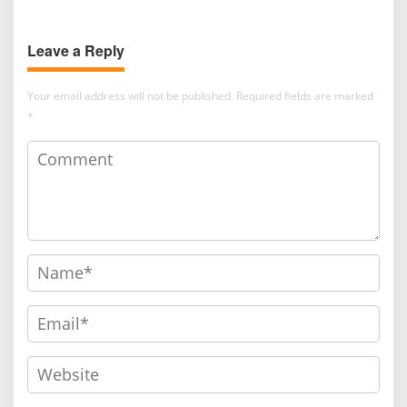
Leave a Reply
Your email address will not be published.
Required fields are marked
*