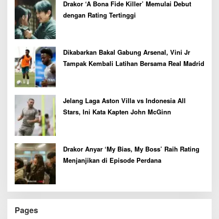
Drakor ‘A Bona Fide Killer’ Memulai Debut
dengan Rating Tertinggi
Dikabarkan Bakal Gabung Arsenal, Vini Jr
Tampak Kembali Latihan Bersama Real Madrid
Jelang Laga Aston Villa vs Indonesia All
Stars, Ini Kata Kapten John McGinn
Drakor Anyar ‘My Bias, My Boss’ Raih Rating
Menjanjikan di Episode Perdana
Pages