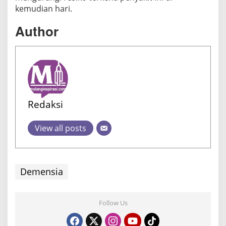
kemudian hari.
Author
Redaksi
View all posts
Demensia
Follow Us