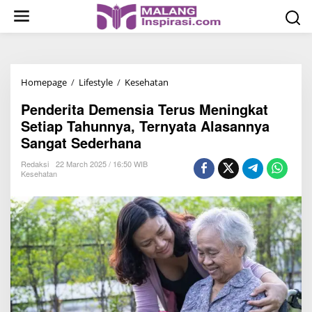
S
k
i
p
t
Homepage
/
Lifestyle
/
Kesehatan
P
o
e
c
Penderita Demensia Terus Meningkat
n
o
Setiap Tahunnya, Ternyata Alasannya
d
n
Sangat Sederhana
e
t
r
Redaksi
22 March 2025 / 16:50 WIB
e
Kesehatan
i
n
t
t
a
D
e
m
e
n
s