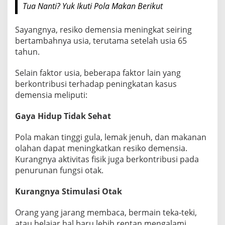
Tua Nanti? Yuk Ikuti Pola Makan Berikut
A
l
Sayangnya, resiko demensia meningkat seiring
a
bertambahnya usia, terutama setelah usia 65
s
tahun.
a
n
Selain faktor usia, beberapa faktor lain yang
n
berkontribusi terhadap peningkatan kasus
y
demensia meliputi:
a
S
Gaya Hidup Tidak Sehat
a
n
Pola makan tinggi gula, lemak jenuh, dan makanan
g
olahan dapat meningkatkan resiko demensia.
Kurangnya aktivitas fisik juga berkontribusi pada
a
penurunan fungsi otak.
t
S
Kurangnya Stimulasi Otak
e
d
Orang yang jarang membaca, bermain teka-teki,
e
atau belajar hal baru lebih rentan mengalami