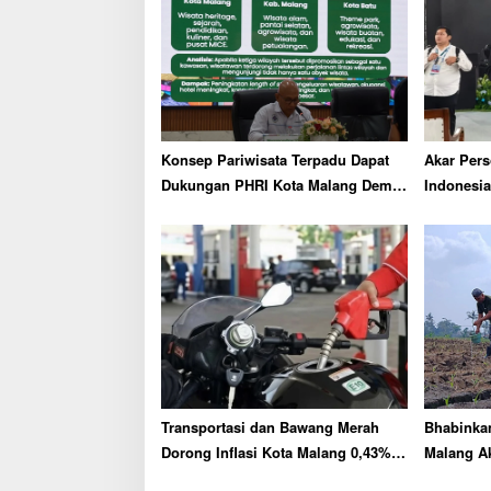
i
g
a
t
i
o
Konsep Pariwisata Terpadu Dapat
Akar Pers
n
Dukungan PHRI Kota Malang Demi
Indonesia
Dongkrak Lama Tinggal Wisatawan
Untari
Transportasi dan Bawang Merah
Bhabinka
Dorong Inflasi Kota Malang 0,43%
Malang Ak
pada Juni 2026
Survei L