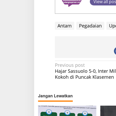
View all po
Antam
Pegadaian
Up
P
Previous post
Hajar Sassuolo 5-0, Inter Mi
o
Kokoh di Puncak Klasemen
s
t
n
Jangan Lewatkan
a
v