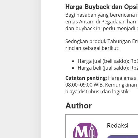
F
Harga Buyback dan Ops
e
Bagi nasabah yang berencana m
b
emas Antam di Pegadaian hari in
r
dan buyback ini perlu menjadi
u
a
Sedngkan produk Tabungan Ema
r
rincian sebagai berikut:
i
2
Harga jual (beli saldo): R
0
Harga beli (jual saldo): R
2
Catatan penting
: Harga emas b
6
08.00–09.00 WIB. Kemungkinan t
biaya distribusi dan logistik.
Author
Redaksi