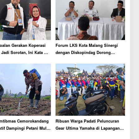
oalan Gerakan Koperasi
Forum LKS Kota Malang Sinergi
 Jadi Sorotan, Ini Kata Sri
dengan Diskopindag Dorong
Kemandirian Ekonomi Lembaga
Sosial
mtibmas Cemorokandang
Ribuan Warga Padati Peluncuran
tif Dampingi Petani Mulai
Gear Ultima Yamaha di Lapangan
ahan hingga Panen Jagung
Tumapel Singosari Malang, Cek