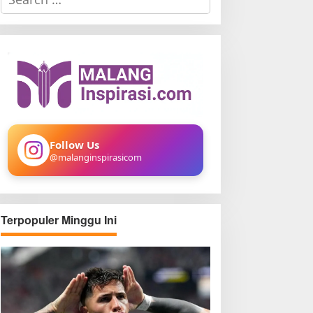
e
a
r
c
h
f
o
r
:
Follow Us
@malanginspirasicom
Terpopuler Minggu Ini