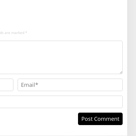
Keseruannya
elds are marked
*