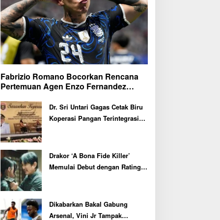
Fabrizio Romano Bocorkan Rencana
Pertemuan Agen Enzo Fernandez
dengan Petinggi Chelsea Pekan Depan
Dr. Sri Untari Gagas Cetak Biru
Koperasi Pangan Terintegrasi
untuk 217 KDMP di Ngawi
Drakor ‘A Bona Fide Killer’
Memulai Debut dengan Rating
Tertinggi
Dikabarkan Bakal Gabung
Arsenal, Vini Jr Tampak