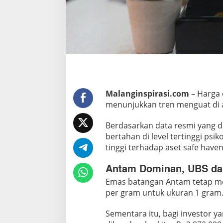
B
S
,
d
a
n
G
a
l
Malanginspirasi.com
– Harga 
menunjukkan tren menguat di a
e
r
Berdasarkan data resmi yang di
i
bertahan di level tertinggi ps
2
tinggi terhadap aset safe haven
4
d
Antam Dominan, UBS dan 
i
Emas batangan Antam tetap men
P
per gram untuk ukuran 1 gram
e
g
Sementara itu, bagi investor y
a