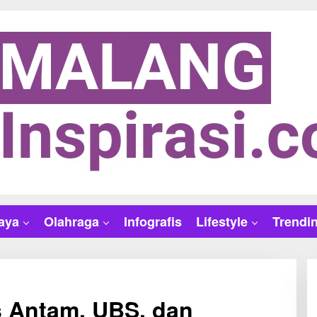
aya
Olahraga
Infografis
Lifestyle
Trendi
 Antam, UBS, dan