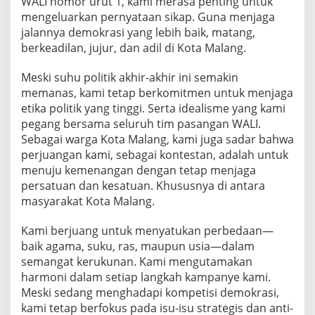
WALI nomor urut 1, kami merasa penting untuk
n
mengeluarkan pernyataan sikap. Guna menjaga
g
jalannya demokrasi yang lebih baik, matang,
2
berkeadilan, jujur, dan adil di Kota Malang.
0
2
Meski suhu politik akhir-akhir ini semakin
memanas, kami tetap berkomitmen untuk menjaga
4
etika politik yang tinggi. Serta idealisme yang kami
pegang bersama seluruh tim pasangan WALI.
Sebagai warga Kota Malang, kami juga sadar bahwa
perjuangan kami, sebagai kontestan, adalah untuk
menuju kemenangan dengan tetap menjaga
persatuan dan kesatuan. Khususnya di antara
masyarakat Kota Malang.
Kami berjuang untuk menyatukan perbedaan—
baik agama, suku, ras, maupun usia—dalam
semangat kerukunan. Kami mengutamakan
harmoni dalam setiap langkah kampanye kami.
Meski sedang menghadapi kompetisi demokrasi,
kami tetap berfokus pada isu-isu strategis dan anti-