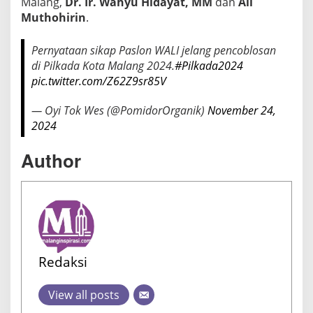
Malang,
Dr. Ir. Wahyu Hidayat, MM
dan
Ali
Muthohirin
.
Pernyataan sikap Paslon WALI jelang pencoblosan
di Pilkada Kota Malang 2024.
#Pilkada2024
pic.twitter.com/Z62Z9sr85V
— Oyi Tok Wes (@PomidorOrganik)
November 24,
2024
Author
Redaksi
View all posts