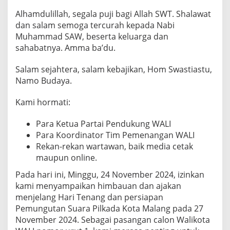
e
Alhamdulillah, segala puji bagi Allah SWT. Shalawat
n
dan salam semoga tercurah kepada Nabi
a
Muhammad SAW, beserta keluarga dan
n
sahabatnya. Amma ba’du.
g
P
Salam sejahtera, salam kebajikan, Hom Swastiastu,
i
Namo Budaya.
l
k
Kami hormati:
a
d
Para Ketua Partai Pendukung WALI
a
Para Koordinator Tim Pemenangan WALI
K
Rekan-rekan wartawan, baik media cetak
o
maupun online.
t
Pada hari ini, Minggu, 24 November 2024, izinkan
a
kami menyampaikan himbauan dan ajakan
M
menjelang Hari Tenang dan persiapan
a
Pemungutan Suara Pilkada Kota Malang pada 27
l
November 2024. Sebagai pasangan calon Walikota
a