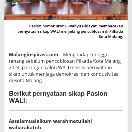
P
a
s
l
Paslon nomor urut 1, Wahyu Hidayat, membacakan
pernyataan sikap WALI menjelang pencoblosan di Pilkada
o
Kota Malang.
n
W
A
Malanginspirasi.com
– Menghadapi minggu
L
tenang sebelum pencoblosan Pilkada Kota Malang
I
2024, pasangan calon WALI merilis pernyataan
d
sikap untuk menjaga demokrasi dan kondusivitas
i
di Kota Malang.
M
Berikut pernyataan sikap Paslon
i
WALI:
n
g
g
u
Assalamualaikum warahmatullahi
T
wabarakatuh.