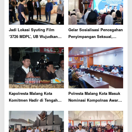
a
t
i
o
Jadi Lokasi Syuting Film
Gelar Sosialisasi Pencegahan
n
‘3726 MDPL’, UB Wujudkan
Penyimpangan Seksual,
Sinergi Akademik dan
Bupati Malang Siap Bentuk
Industri
Satgas Perlindungan Anak
Kapolresta Malang Kota
Polresta Malang Kota Masuk
Komitmen Hadir di Tengah
Nominasi Kompolnas Awards
Masyarakat, Serap Aspirasi
2026
hingga Tingkat Pos Kamling