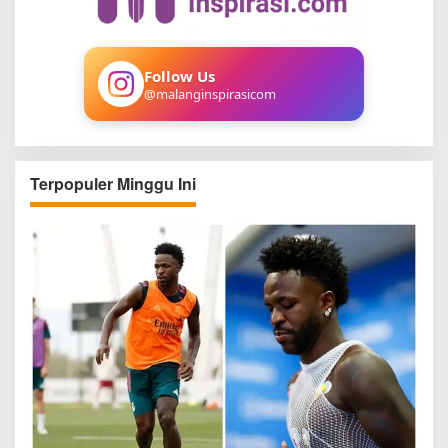
o
r
:
Follow Us
@malanginspirasicom
Terpopuler Minggu Ini