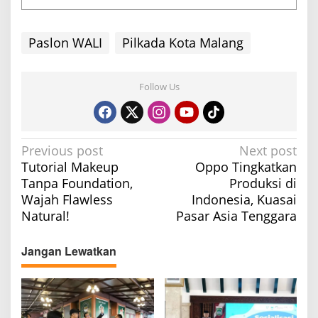
Paslon WALI
Pilkada Kota Malang
Follow Us
P
Previous post
Next post
Tutorial Makeup
Oppo Tingkatkan
o
Tanpa Foundation,
Produksi di
s
Wajah Flawless
Indonesia, Kuasai
t
Natural!
Pasar Asia Tenggara
n
a
Jangan Lewatkan
v
i
g