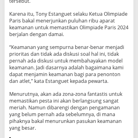
tersebut.
a
t
Karena itu, Tony Estanguet selaku Ketua Olimpiade
,
Paris bakal menerjunkan puluhan ribu aparat
P
keamanan untuk memastikan Olimpiade Paris 2024
u
berjalan dengan damai.
l
u
“Keamanan yang sempurna benar-benar menjadi
h
prioritas dan tidak ada diskusi soal hal ini, tidak
a
pernah ada diskusi untuk membahayakan model
n
keamanan. Jadi dasarnya adalah bagaimana kami
R
dapat menjamin keamanan bagi para penonton
i
dan atlet,” kata Estanguet kepada pewarta.
b
Menurutnya, akan ada zona-zona fantastis untuk
u
memastikan pesta ini akan berlangsung sangat
A
meriah. Namun dibarengi dengan pengamanan
p
yang belum pernah ada sebelumnya, di mana
a
pihaknya bakal menurunkan pasukan keamanan
r
yang besar.
a
t