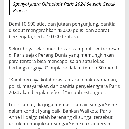
Spanyol Juara Olimpiade Paris 2024 Setelah Gebuk
S
Prancis
i
a
Demi 10.500 atlet dan jutaan pengunjung, panitia
p
disebut mengerahkan 45.000 polisi dan aparat
B
bersenjata, serta 10.000 tentara.
e
r
Seluruhnya telah mendirikan kamp militer terbesar
j
di Paris sejak Perang Dunia yang memungkinkan
a
para tentara bisa mencapai salah satu lokasi
g
berlangsungnya Olimpiade dalam tempo 30 menit.
a
“Kami percaya kolaborasi antara pihak keamanan,
polisi, masyarakat, dan panitia penyelenggara Paris
2024 akan berjalan efektif,” imbuh Estanguet.
Lebih lanjut, dia juga memastikan air Sungai Seine
dalam kondisi yang baik. Bahkan Walikota Paris
Anne Hidalgo telah berenang di sungai tersebut
untuk menunjukkan Sungai Seine cukup bersih