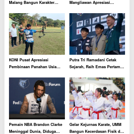
n
Malang Bangun Karakter
Mangliawan Apresiasi
Generasi Muda Lewat Cabor
Sekolah Bola Kapi Sraba
Muay Thai
KONI Pusat Apresiasi
Putra Tri Ramadani Cetak
Pembinaan Panahan Usia
Sejarah, Raih Emas Pertama
Dini di Lawang Archery Club
Indonesia di Nomor Lead
Malang
World Climbing Series
Prague 2026
Pemain NBA Brandon Clarke
Gelar Kejurnas Karate, UMM
Meninggal Dunia, Diduga
Bangun Kecerdasan Fisik dan