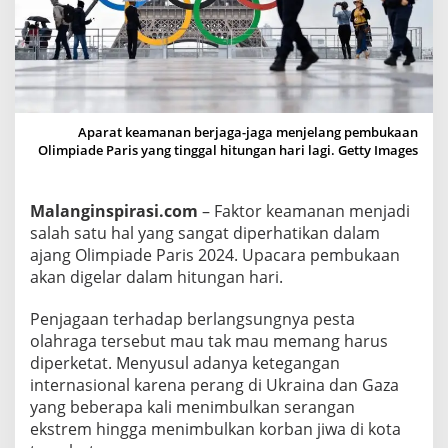
d
e
P
a
r
i
Aparat keamanan berjaga-jaga menjelang pembukaan
Olimpiade Paris yang tinggal hitungan hari lagi. Getty Images
s
2
0
Malanginspirasi.com
– Faktor keamanan menjadi
2
salah satu hal yang sangat diperhatikan dalam
4
ajang Olimpiade Paris 2024. Upacara pembukaan
D
akan digelar dalam hitungan hari.
i
p
Penjagaan terhadap berlangsungnya pesta
e
olahraga tersebut mau tak mau memang harus
r
diperketat. Menyusul adanya ketegangan
internasional karena perang di Ukraina dan Gaza
k
yang beberapa kali menimbulkan serangan
e
ekstrem hingga menimbulkan korban jiwa di kota
t