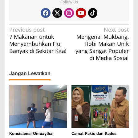
Follow Us
P
Previous post
Next post
7 Makanan untuk
Mengenal Mukbang,
o
Menyembuhkan Flu,
Hobi Makan Unik
s
Banyak di Sekitar Kita!
yang Sangat Populer
t
di Media Sosial
n
a
Jangan Lewatkan
v
i
g
a
t
i
o
Konsistensi Omuaythai
Camat Pakis dan Kades