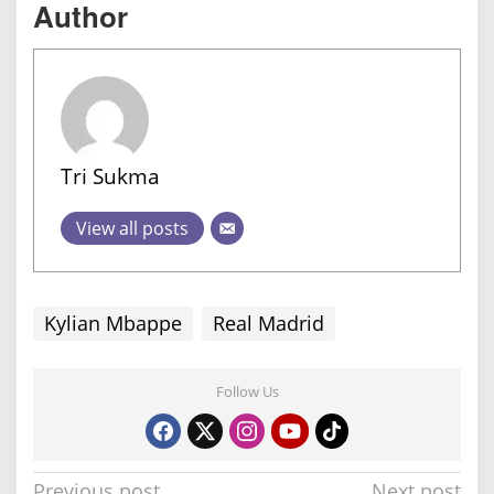
Author
Tri Sukma
View all posts
Kylian Mbappe
Real Madrid
Follow Us
P
Previous post
Next post