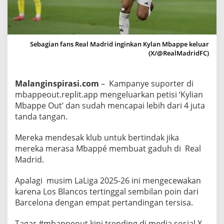
u
n
c
u
Sebagian fans Real Madrid inginkan Kylan Mbappe keluar
(X/@RealMadridFC)
r
k
a
Malanginspirasi.com
– Kampanye suporter di
n
mbappeout.replit.app mengeluarkan petisi ‘Kylian
P
Mbappe Out’ dan sudah mencapai lebih dari 4 juta
e
tanda tangan.
t
i
Mereka mendesak klub untuk bertindak jika
s
mereka merasa Mbappé membuat gaduh di Real
i
Madrid.
K
Apalagi musim LaLiga 2025-26 ini mengecewakan
y
karena Los Blancos tertinggal sembilan poin dari
l
Barcelona dengan empat pertandingan tersisa.
i
a
Tagar #mbappeout kini trending di media sosial X,