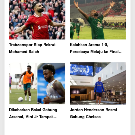
Trabzonspor Siap Rekrut
Kalahkan Arema 1-0,
Mohamed Salah
Persebaya Melaju ke Final
Piala Presiden 2026
Dikabarkan Bakal Gabung
Jordan Henderson Resmi
Arsenal, Vini Jr Tampak
Gabung Chelsea
Kembali Latihan Bersama
Real Madrid