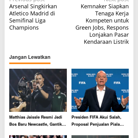
Arsenal Singkirkan
Kemnaker Siapkan
o
Atletico Madrid di
Tenaga Kerja
s
Semifinal Liga
Kompeten untuk
t
Champions
Green Jobs, Respons
n
Lonjakan Pasar
a
Kendaraan Listrik
v
Jangan Lewatkan
i
g
a
t
i
o
n
Matthias Jaissle Resmi Jadi
Presiden FIFA Akui Salah,
Bos Baru Newcastle, Gantikan
Proposal Penjualan Piala
Eddie Howe
Dunia Resmi Dibatalkan