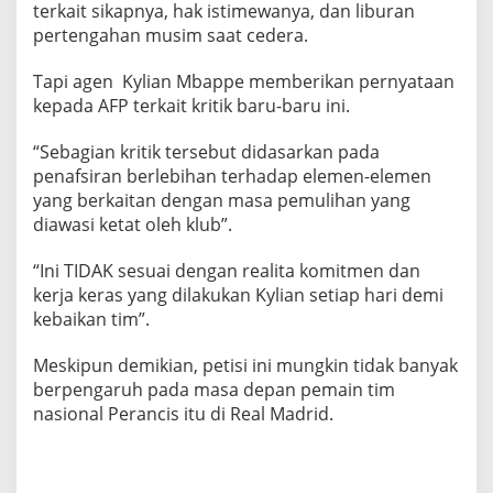
terkait sikapnya, hak istimewanya, dan liburan
n
pertengahan musim saat cedera.
d
a
Tapi agen Kylian Mbappe memberikan pernyataan
T
kepada AFP terkait kritik baru-baru ini.
a
n
“Sebagian kritik tersebut didasarkan pada
g
penafsiran berlebihan terhadap elemen-elemen
a
yang berkaitan dengan masa pemulihan yang
n
diawasi ketat oleh klub”.
T
“Ini TIDAK sesuai dengan realita komitmen dan
e
kerja keras yang dilakukan Kylian setiap hari demi
r
kebaikan tim”.
c
a
Meskipun demikian, petisi ini mungkin tidak banyak
p
berpengaruh pada masa depan pemain tim
a
nasional Perancis itu di Real Madrid.
i