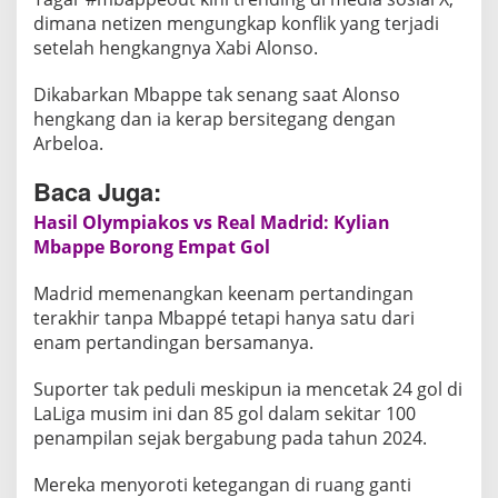
n
dimana netizen mengungkap konflik yang terjadi
M
setelah hengkangnya Xabi Alonso.
b
a
Dikabarkan Mbappe tak senang saat Alonso
p
hengkang dan ia kerap bersitegang dengan
p
Arbeloa.
é
O
Baca Juga:
u
Hasil Olympiakos vs Real Madrid: Kylian
t
Mbappe Borong Empat Gol
,
4
Madrid memenangkan keenam pertandingan
,
terakhir tanpa Mbappé tetapi hanya satu dari
5
enam pertandingan bersamanya.
J
Suporter tak peduli meskipun ia mencetak 24 gol di
u
LaLiga musim ini dan 85 gol dalam sekitar 100
t
penampilan sejak bergabung pada tahun 2024.
a
T
Mereka menyoroti ketegangan di ruang ganti
a