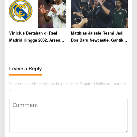
Vinicius Bertahan di Real
Matthias Jaissle Resmi Jadi
Madrid Hingga 2032, Arsenal
Bos Baru Newcastle, Gantikan
Gigit Jari
Eddie Howe
Leave a Reply
Your email address will not be published.
Required fields are marked
*