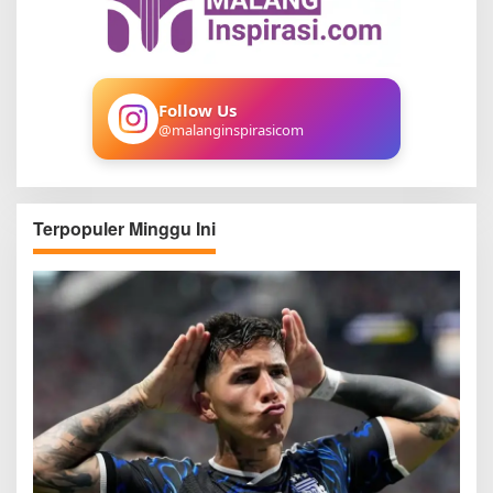
f
o
r
:
Follow Us
@malanginspirasicom
Terpopuler Minggu Ini