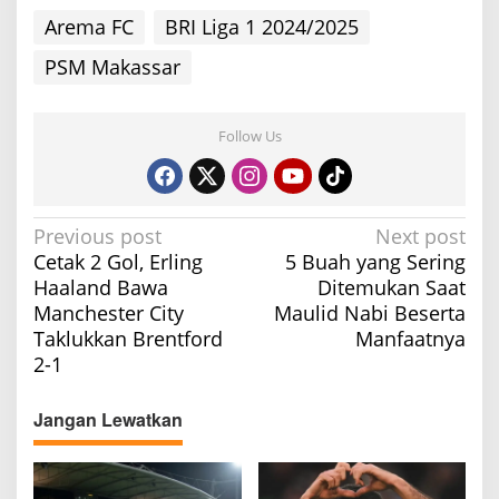
Arema FC
BRI Liga 1 2024/2025
PSM Makassar
Follow Us
P
Previous post
Next post
Cetak 2 Gol, Erling
5 Buah yang Sering
o
Haaland Bawa
Ditemukan Saat
s
Manchester City
Maulid Nabi Beserta
t
Taklukkan Brentford
Manfaatnya
n
2-1
a
v
Jangan Lewatkan
i
g