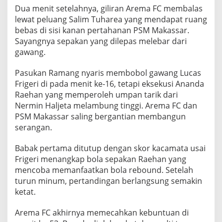
e
Dua menit setelahnya, giliran Arema FC membalas
r
lewat peluang Salim Tuharea yang mendapat ruang
t
bebas di sisi kanan pertahanan PSM Makassar.
o
Sayangnya sepakan yang dilepas melebar dari
C
gawang.
e
t
Pasukan Ramang nyaris membobol gawang Lucas
a
Frigeri di pada menit ke-16, tetapi eksekusi Ananda
k
Raehan yang memperoleh umpan tarik dari
G
Nermin Haljeta melambung tinggi. Arema FC dan
PSM Makassar saling bergantian membangun
o
serangan.
l
T
Babak pertama ditutup dengan skor kacamata usai
u
Frigeri menangkap bola sepakan Raehan yang
n
mencoba memanfaatkan bola rebound. Setelah
g
turun minum, pertandingan berlangsung semakin
g
ketat.
a
l
Arema FC akhirnya memecahkan kebuntuan di