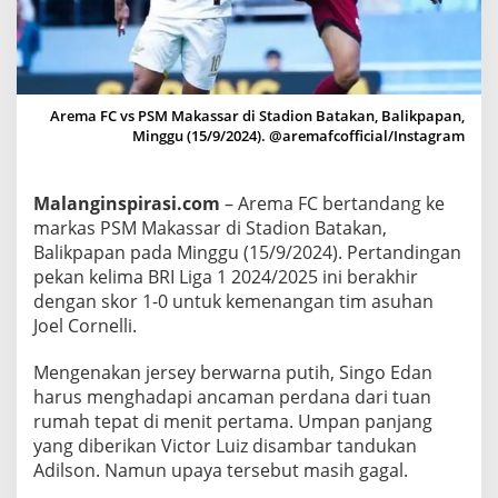
P
S
M
M
Arema FC vs PSM Makassar di Stadion Batakan, Balikpapan,
a
Minggu (15/9/2024). @aremafcofficial/Instagram
k
a
s
Malanginspirasi.com
– Arema FC bertandang ke
s
markas PSM Makassar di Stadion Batakan,
a
Balikpapan pada Minggu (15/9/2024). Pertandingan
r
pekan kelima BRI Liga 1 2024/2025 ini berakhir
1
dengan skor 1-0 untuk kemenangan tim asuhan
-
Joel Cornelli.
0
Mengenakan jersey berwarna putih, Singo Edan
,
harus menghadapi ancaman perdana dari tuan
D
rumah tepat di menit pertama. Umpan panjang
a
yang diberikan Victor Luiz disambar tandukan
l
Adilson. Namun upaya tersebut masih gagal.
b