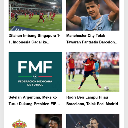
a
t
i
o
n
Ditahan Imbang Singapura 1-
Manchester City Tolak
1, Indonesia Gagal ke
Tawaran Fantastis Barcelona
Semifinal Piala AFF 2026
untuk Rodri
Setelah Argentina, Meksiko
Rodri Beri Lampu Hijau
Turut Dukung Presiden FIFA
Barcelona, Tolak Real Madrid
Gianni Infantino