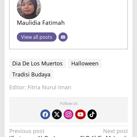
Maulidia Fatimah
View all posts
Dia De Los Muertos
Halloween
Tradisi Budaya
Editor: Fitria Nurul Iman
Follow Us
P
Previous post
Next post