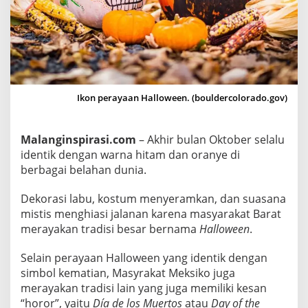
d
e
l
o
s
M
Ikon perayaan Halloween. (bouldercolorado.gov)
u
e
r
Malanginspirasi.com
– Akhir bulan Oktober selalu
t
identik dengan warna hitam dan oranye di
berbagai belahan dunia.
o
s
Dekorasi labu, kostum menyeramkan, dan suasana
,
mistis menghiasi jalanan karena masyarakat Barat
D
merayakan tradisi besar bernama
Halloween
.
u
a
Selain perayaan Halloween yang identik dengan
T
simbol kematian, Masyrakat Meksiko juga
r
merayakan tradisi lain yang juga memiliki kesan
a
“horor”, yaitu
Día de los Muertos
atau
Day of the