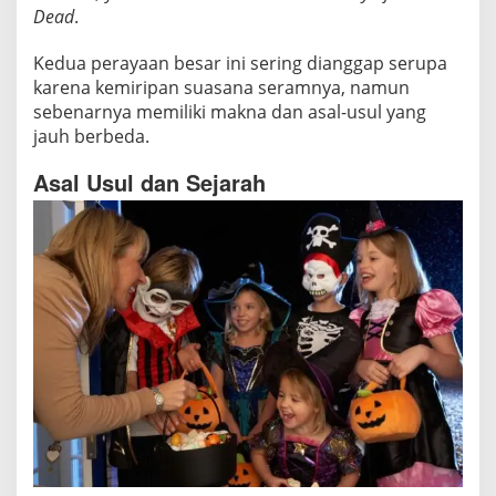
d
Dead
.
i
s
Kedua perayaan besar ini sering dianggap serupa
i
karena kemiripan suasana seramnya, namun
S
sebenarnya memiliki makna dan asal-usul yang
e
jauh berbeda.
r
Asal Usul dan Sejarah
a
m
d
e
n
g
a
n
M
a
k
n
a