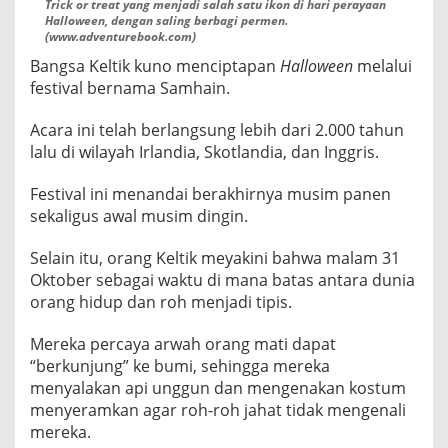
Trick or treat yang menjadi salah satu ikon di hari perayaan
B
Halloween, dengan saling berbagi permen.
(www.adventurebook.com)
e
r
Bangsa Keltik kuno menciptapan
Halloween
melalui
b
festival bernama Samhain.
e
Acara ini telah berlangsung lebih dari 2.000 tahun
d
lalu di wilayah Irlandia, Skotlandia, dan Inggris.
a
Festival ini menandai berakhirnya musim panen
sekaligus awal musim dingin.
Selain itu, orang Keltik meyakini bahwa malam 31
Oktober sebagai waktu di mana batas antara dunia
orang hidup dan roh menjadi tipis.
Mereka percaya arwah orang mati dapat
“berkunjung” ke bumi, sehingga mereka
menyalakan api unggun dan mengenakan kostum
menyeramkan agar roh-roh jahat tidak mengenali
mereka.