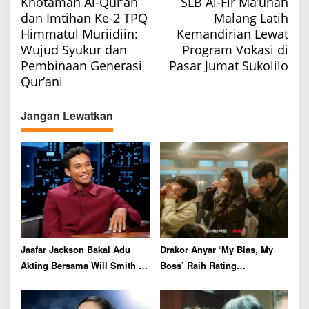
Khotaman Al-Qur’an
SLB Al-Fir Ma’unah
o
dan Imtihan Ke-2 TPQ
Malang Latih
s
Himmatul Muriidiin:
Kemandirian Lewat
t
Wujud Syukur dan
Program Vokasi di
n
Pembinaan Generasi
Pasar Jumat Sukolilo
a
Qur’ani
v
Jangan Lewatkan
i
g
a
t
i
o
n
Jaafar Jackson Bakal Adu
Drakor Anyar ‘My Bias, My
Akting Bersama Will Smith di
Boss’ Raih Rating
Film Thriller
Menjanjikan di Episode
Perdana