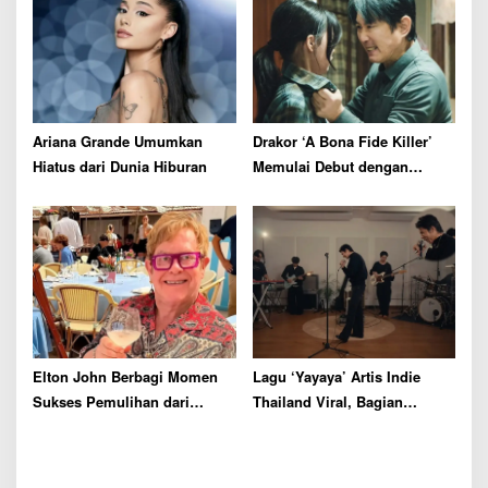
Ariana Grande Umumkan
Drakor ‘A Bona Fide Killer’
Hiatus dari Dunia Hiburan
Memulai Debut dengan
Rating Tertinggi
Elton John Berbagi Momen
Lagu ‘Yayaya’ Artis Indie
Sukses Pemulihan dari
Thailand Viral, Bagian
Kecanduan Alkohol Selama
Tengah Bikin Netizen
36 Tahun
Bingung dan Ngakak