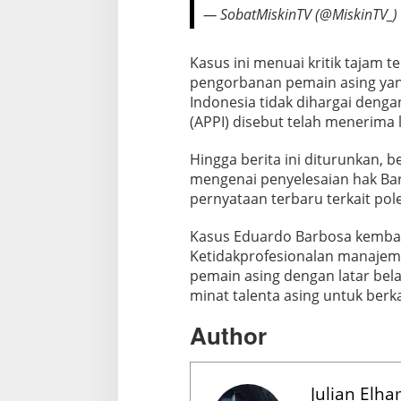
a
— SobatMiskinTV (@MiskinTV_)
w
a
Kasus ini menuai kritik tajam 
K
pengorbanan pemain asing yan
r
Indonesia tidak dihargai denga
e
(APPI) disebut telah menerima 
s
e
Hingga berita ini diturunkan,
k
mengenai penyelesaian hak Ba
M
pernyataan terbaru terkait pole
e
r
Kasus Eduardo Barbosa kembali
a
Ketidakprofesionalan manajem
h
pemain asing dengan latar bel
minat talenta asing untuk berka
Author
Julian Elh