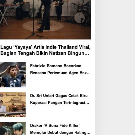
Lagu ‘Yayaya’ Artis Indie Thailand Viral,
Bagian Tengah Bikin Netizen Bingung
dan Ngakak
Fabrizio Romano Bocorkan
Rencana Pertemuan Agen Enzo
Fernandez dengan Petinggi
Chelsea Pekan Depan
Dr. Sri Untari Gagas Cetak Biru
Koperasi Pangan Terintegrasi
untuk 217 KDMP di Ngawi
Drakor ‘A Bona Fide Killer’
Memulai Debut dengan Rating