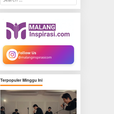
e
a
r
c
h
f
o
r
:
Follow Us
@malanginspirasicom
Terpopuler Minggu Ini