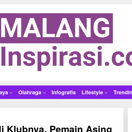
aya
Olahraga
Infografis
Lifestyle
Trendi
 di Klubnya, Pemain Asing