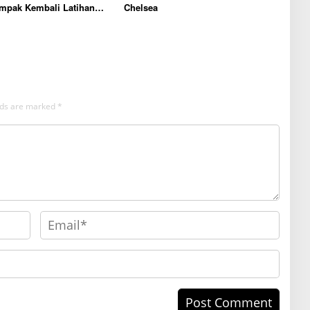
ampak Kembali Latihan
Chelsea
Real Madrid
elds are marked
*