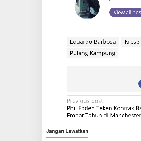
View all po
Eduardo Barbosa
Krese
Pulang Kampung
P
Previous post
Phil Foden Teken Kontrak B
o
Empat Tahun di Manchester
s
t
Jangan Lewatkan
n