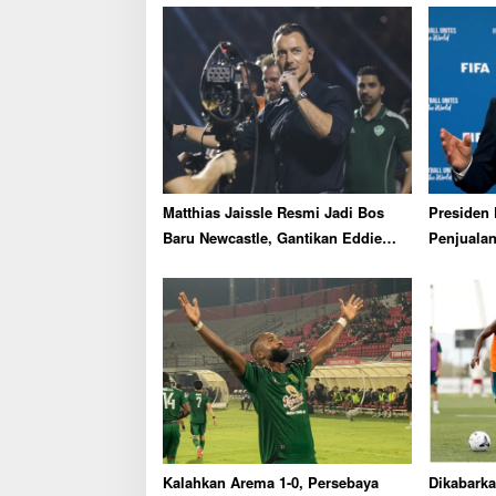
a
v
i
g
a
t
i
Matthias Jaissle Resmi Jadi Bos
Presiden 
o
Baru Newcastle, Gantikan Eddie
Penjualan
n
Howe
Dibatalka
Kalahkan Arema 1-0, Persebaya
Dikabarka