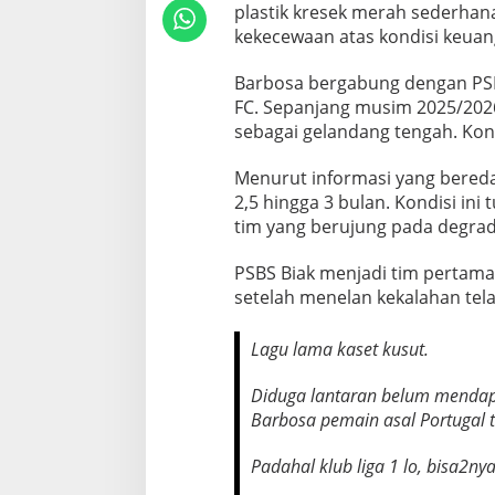
plastik kresek merah sederhan
o
kekecewaan atas kondisi keuan
B
a
Barbosa bergabung dengan PSBS 
r
FC. Sepanjang musim 2025/2026,
b
sebagai gelandang tengah. Kont
o
s
Menurut informasi yang bereda
a
2,5 hingga 3 bulan. Kondisi in
P
tim yang berujung pada degrada
a
m
PSBS Biak menjadi tim pertama
i
setelah menelan kekalahan tela
t
H
Lagu lama kaset kusut.
a
Diduga lantaran belum mendap
n
Barbosa pemain asal Portugal t
y
a
Padahal klub liga 1 lo, bisa2nya
B