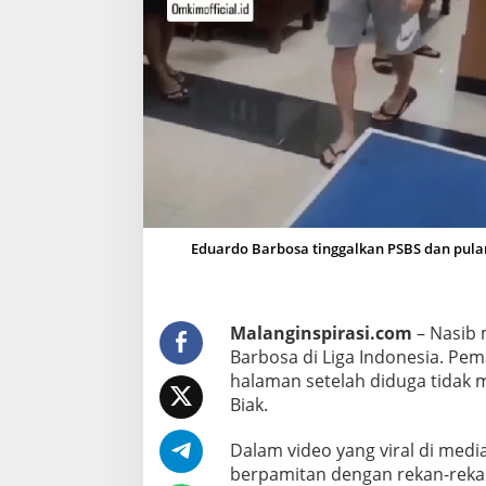
y
a
,
P
e
m
a
i
n
A
Eduardo Barbosa tinggalkan PSBS dan pula
s
i
n
g
Malanginspirasi.com
– Nasib 
E
Barbosa di Liga Indonesia. Pe
d
halaman setelah diduga tidak 
u
Biak.
a
Dalam video yang viral di media
r
berpamitan dengan rekan-reka
d