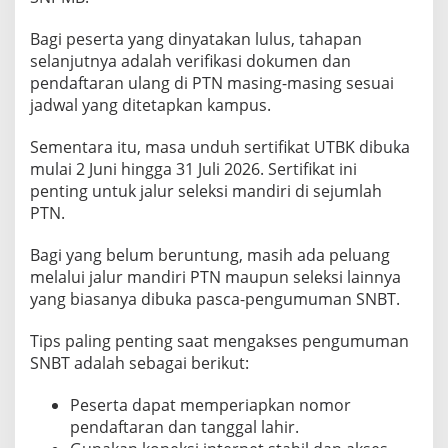
l
1
Bagi peserta yang dinyatakan lulus, tahapan
5
selanjutnya adalah verifikasi dokumen dan
.
pendaftaran ulang di PTN masing-masing sesuai
0
jadwal yang ditetapkan kampus.
0
W
Sementara itu, masa unduh sertifikat UTBK dibuka
I
mulai 2 Juni hingga 31 Juli 2026. Sertifikat ini
B
penting untuk jalur seleksi mandiri di sejumlah
PTN.
Bagi yang belum beruntung, masih ada peluang
melalui jalur mandiri PTN maupun seleksi lainnya
yang biasanya dibuka pasca-pengumuman SNBT.
Tips paling penting saat mengakses pengumuman
SNBT adalah sebagai berikut:
Peserta dapat memperiapkan nomor
pendaftaran dan tanggal lahir.