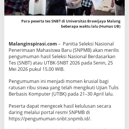
n
a
n
t
Para peserta tes SNBT di Universitas Brawijaya Malang
beberapa waktu lalu (Humas UB)
i
P
e
Malanginspirasi.com
– Panitia Seleksi Nasional
n
Penerimaan Mahasiswa Baru (SNPMB) akan merilis
g
pengumuman hasil Seleksi Nasional Berdasarkan
u
Tes (SNBT) atau UTBK-SNBT 2026 pada Senin, 25
m
Mei 2026 pukul 15.00 WIB.
u
m
Pengumuman ini menjadi momen krusial bagi
a
ratusan ribu siswa yang telah mengikuti Ujian Tulis
n
Berbasis Komputer (UTBK) pada 21–30 April lalu.
H
Peserta dapat mengecek hasil kelulusan secara
a
daring melalui portal resmi SNPMB di
s
https://pengumuman-snbt.snpmb.id/.
i
l