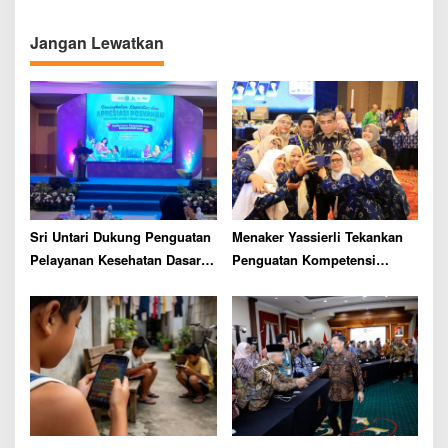
v
i
Jangan Lewatkan
g
a
t
i
o
n
Sri Untari Dukung Penguatan
Menaker Yassierli Tekankan
Pelayanan Kesehatan Dasar,
Penguatan Kompetensi
Hadiri Apresiasi Kader
Lulusan Perguruan Tinggi
Posyandu di Pasuruan
Harus Penuhi Kebutuhan
Dunia Kerja