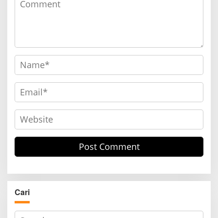
Cari
S