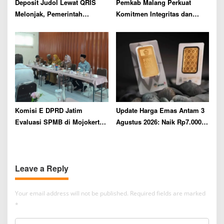
Deposit Judol Lewat QRIS
Pemkab Malang Perkuat
Melonjak, Pemerintah
Komitmen Integritas dan
Didesak Putus Aliran Dana
Pencegahan Korupsi dalam
Penyelenggaraan Pemda
Komisi E DPRD Jatim
Update Harga Emas Antam 3
Evaluasi SPMB di Mojokerto,
Agustus 2026: Naik Rp7.000,
Sri Untari Soroti 60 Persen
Ini Tabel Lengkap 0,5 Gram
Lulusan SMA/SMK Belum
hingga 1 Kg
Terpetakan
Leave a Reply
Your email address will not be published.
Required fields are marked
*