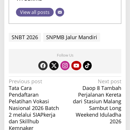
View all posts
SNBT 2026
SNPMB Jalur Mandiri
Follow Us
P
Previous post
Next post
Tata Cara
Daop 8 Tambah
o
Pendaftaran
Perjalanan Kereta
s
Pelatihan Vokasi
dari Stasiun Malang
t
Nasional 2026 Batch
Sambut Long
n
2 melalui SIAPkerja
Weekend Iduladha
a
dan Skillhub
2026
Kemnaker