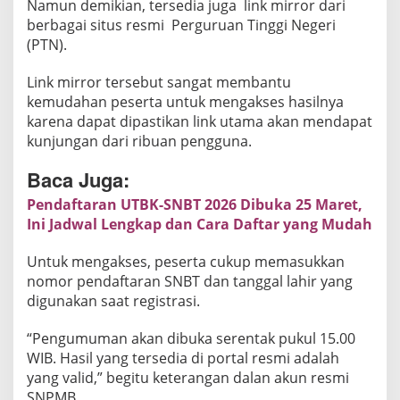
Namun demikian, tersedia juga link mirror dari
S
berbagai situs resmi Perguruan Tinggi Negeri
N
(PTN).
B
T
Link mirror tersebut sangat membantu
2
kemudahan peserta untuk mengakses hasilnya
0
karena dapat dipastikan link utama akan mendapat
2
kunjungan dari ribuan pengguna.
6
Baca Juga:
H
a
Pendaftaran UTBK-SNBT 2026 Dibuka 25 Maret,
r
Ini Jadwal Lengkap dan Cara Daftar yang Mudah
i
I
Untuk mengakses, peserta cukup memasukkan
n
nomor pendaftaran SNBT dan tanggal lahir yang
i
digunakan saat registrasi.
P
“Pengumuman akan dibuka serentak pukul 15.00
u
WIB. Hasil yang tersedia di portal resmi adalah
k
yang valid,” begitu keterangan dalan akun resmi
u
SNPMB.