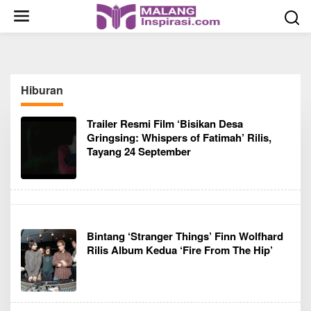
S
k
i
p
t
o
Hiburan
c
o
Trailer Resmi Film ‘Bisikan Desa
n
Gringsing: Whispers of Fatimah’ Rilis,
t
Tayang 24 September
e
n
t
Bintang ‘Stranger Things’ Finn Wolfhard
Rilis Album Kedua ‘Fire From The Hip’