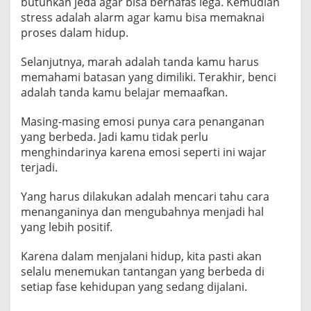
butuhkan jeda agar bisa bernafas lega. Kemudian
n
stress adalah alarm agar kamu bisa memaknai
a
proses dalam hidup.
n
g
Selanjutnya, marah adalah tanda kamu harus
a
memahami batasan yang dimiliki. Terakhir, benci
n
adalah tanda kamu belajar memaafkan.
i
E
Masing-masing emosi punya cara penanganan
m
yang berbeda. Jadi kamu tidak perlu
o
menghindarinya karena emosi seperti ini wajar
s
terjadi.
i
y
Yang harus dilakukan adalah mencari tahu cara
menanganinya dan mengubahnya menjadi hal
a
yang lebih positif.
n
g
Karena dalam menjalani hidup, kita pasti akan
D
selalu menemukan tantangan yang berbeda di
i
setiap fase kehidupan yang sedang dijalani.
r
a