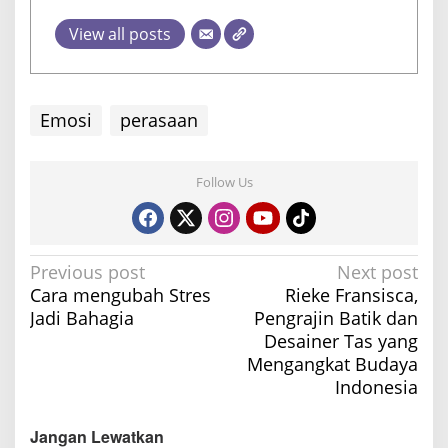
View all posts
Emosi
perasaan
Follow Us
P
Previous post
Next post
Cara mengubah Stres
Rieke Fransisca,
o
Jadi Bahagia
Pengrajin Batik dan
s
Desainer Tas yang
t
Mengangkat Budaya
n
Indonesia
a
v
Jangan Lewatkan