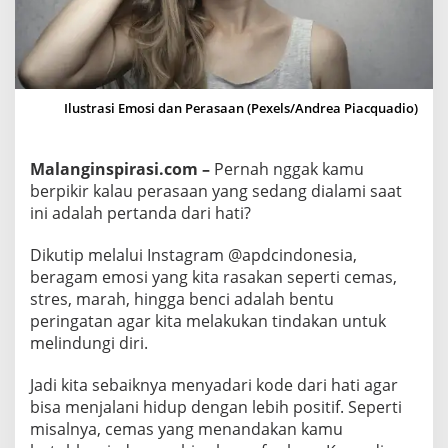
i
C
a
r
a
Ilustrasi Emosi dan Perasaan (Pexels/Andrea Piacquadio)
P
o
Malanginspirasi.com –
Pernah nggak kamu
s
berpikir kalau perasaan yang sedang dialami saat
i
ini adalah pertanda dari hati?
t
i
Dikutip melalui Instagram @apdcindonesia,
f
beragam emosi yang kita rasakan seperti cemas,
u
stres, marah, hingga benci adalah bentu
n
peringatan agar kita melakukan tindakan untuk
t
melindungi diri.
u
Jadi kita sebaiknya menyadari kode dari hati agar
k
bisa menjalani hidup dengan lebih positif. Seperti
M
misalnya, cemas yang menandakan kamu
e