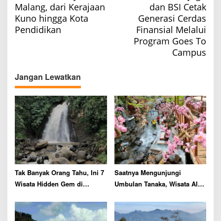
Malang, dari Kerajaan
dan BSI Cetak
s
Kuno hingga Kota
Generasi Cerdas
t
Pendidikan
Finansial Melalui
n
Program Goes To
a
Campus
v
Jangan Lewatkan
i
g
a
t
i
o
n
Tak Banyak Orang Tahu, Ini 7
Saatnya Mengunjungi
Wisata Hidden Gem di
Umbulan Tanaka, Wisata Ala
Kasembon Kabupaten Malang
Jepang di ‘Desa Malang’