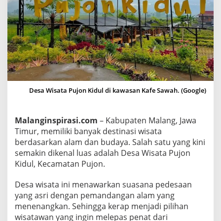
a
d
i
D
e
s
t
i
Desa Wisata Pujon Kidul di kawasan Kafe Sawah. (Google)
n
a
Malanginspirasi.com
– Kabupaten Malang, Jawa
s
Timur, memiliki banyak destinasi wisata
i
berdasarkan alam dan budaya. Salah satu yang kini
W
semakin dikenal luas adalah Desa Wisata Pujon
i
Kidul, Kecamatan Pujon.
s
a
Desa wisata ini menawarkan suasana pedesaan
t
yang asri dengan pemandangan alam yang
a
menenangkan. Sehingga kerap menjadi pilihan
A
wisatawan yang ingin melepas penat dari