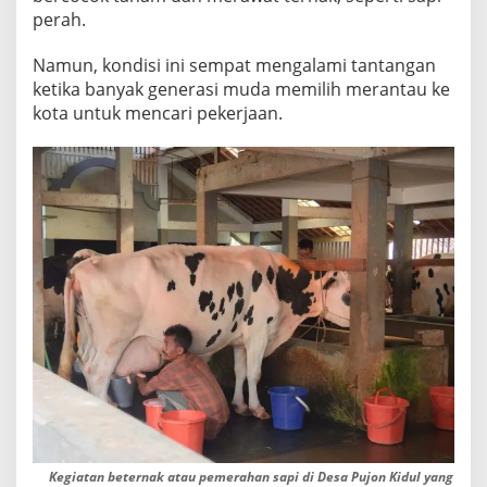
perah.
a
l
Namun, kondisi ini sempat mengalami tantangan
a
ketika banyak generasi muda memilih merantau ke
n
kota untuk mencari pekerjaan.
g
Kegiatan beternak atau pemerahan sapi di Desa Pujon Kidul yang