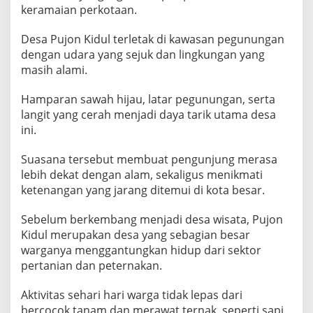
l
keramaian perkotaan.
a
m
Desa Pujon Kidul terletak di kawasan pegunungan
F
dengan udara yang sejuk dan lingkungan yang
a
masih alami.
v
Hamparan sawah hijau, latar pegunungan, serta
o
langit yang cerah menjadi daya tarik utama desa
r
ini.
i
t
Suasana tersebut membuat pengunjung merasa
K
lebih dekat dengan alam, sekaligus menikmati
a
ketenangan yang jarang ditemui di kota besar.
b
u
Sebelum berkembang menjadi desa wisata, Pujon
p
Kidul merupakan desa yang sebagian besar
a
warganya menggantungkan hidup dari sektor
t
pertanian dan peternakan.
e
n
Aktivitas sehari hari warga tidak lepas dari
M
bercocok tanam dan merawat ternak, seperti sapi