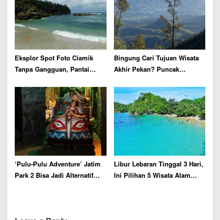
Eksplor Spot Foto Ciamik
Bingung Cari Tujuan Wisata
Tanpa Gangguan, Pantai
Akhir Pekan? Puncak
Regent Tepat Jadi Pilihan
Kawinajang Bisa Jadi Tujuan
‘Pulu-Pulu Adventure’ Jatim
Libur Lebaran Tinggal 3 Hari,
Park 2 Bisa Jadi Alternatif
Ini Pilihan 5 Wisata Alam
Terasyik di Hari Terakhir
Terkeren di Kabupaten
Libur Lebaran
Malang