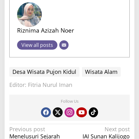
Riznima Azizah Noer
View all posts
Desa Wisata Pujon Kidul
Wisata Alam
Editor: Fitria Nurul Iman
Follow Us
P
Previous post
Next post
Menelusuri Sejarah
IAI Sunan Kalijogo
o