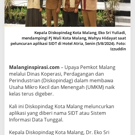
s
i
y
a
n
Kepala Diskopindag Kota Malang, Eko Sri Yuliadi,
mendampingi Pj Wali Kota Malang, Wahyu Hidayat saat
g
peluncuran aplikasi SIDT di Hotel Atria, Senin (5/8/2024). Foto:
S
Izzuddin
i
a
Malanginspirasi.com
– Upaya Pemkot Malang
p
melalui Dinas Koperasi, Perdagangan dan
B
Perindustrian (Diskopindag) dalam membawa
a
Usaha Mikro Kecil dan Menengah (UMKM) naik
w
kelas terus digeber.
a
U
Kali ini Diskopindag Kota Malang meluncurkan
M
aplikasi yang diberi nama SIDT atau Sistem
K
Informasi Data Tunggal.
M
K
Kepala Diskopindag Kota Malang, Dr. Eko Sri