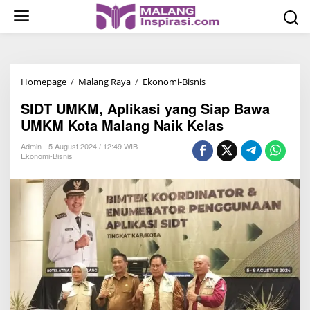
S
k
i
p
t
Homepage
/
Malang Raya
/
Ekonomi-Bisnis
S
o
I
c
SIDT UMKM, Aplikasi yang Siap Bawa
D
o
UMKM Kota Malang Naik Kelas
T
n
U
Admin
5 August 2024 / 12:49 WIB
t
Ekonomi-Bisnis
M
e
K
n
M
t
,
A
p
l
i
k
a