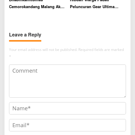
Cemorokandang Malang Aktif
Peluncuran Gear Ultima
Dampingi Petani Mulai Survei
Yamaha di Lapangan
Lahan hingga Panen Jagung
Tumapel Singosari Malang,
Cek Keseruannya
Leave a Reply
Your email address will not be published.
Required fields are marked
*