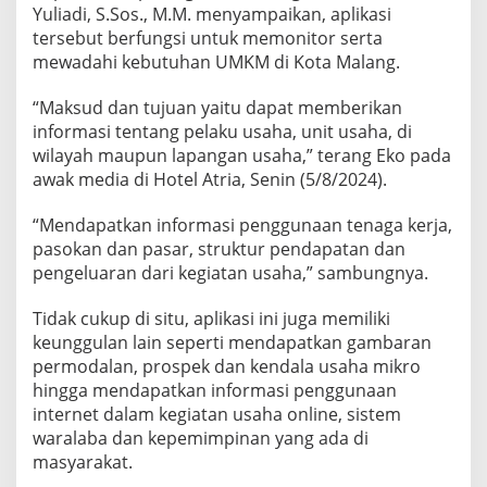
o
Yuliadi, S.Sos., M.M. menyampaikan, aplikasi
t
tersebut berfungsi untuk memonitor serta
a
mewadahi kebutuhan UMKM di Kota Malang.
M
a
“Maksud dan tujuan yaitu dapat memberikan
informasi tentang pelaku usaha, unit usaha, di
l
wilayah maupun lapangan usaha,” terang Eko pada
a
awak media di Hotel Atria, Senin (5/8/2024).
n
g
“Mendapatkan informasi penggunaan tenaga kerja,
N
pasokan dan pasar, struktur pendapatan dan
a
pengeluaran dari kegiatan usaha,” sambungnya.
i
k
Tidak cukup di situ, aplikasi ini juga memiliki
K
keunggulan lain seperti mendapatkan gambaran
e
permodalan, prospek dan kendala usaha mikro
l
hingga mendapatkan informasi penggunaan
a
internet dalam kegiatan usaha online, sistem
s
waralaba dan kepemimpinan yang ada di
masyarakat.