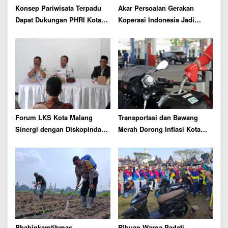
n
Konsep Pariwisata Terpadu
Akar Persoalan Gerakan
Dapat Dukungan PHRI Kota
Koperasi Indonesia Jadi
Malang Demi Dongkrak Lama
Sorotan, Ini Kata Sri Untari
Tinggal Wisatawan
Forum LKS Kota Malang
Transportasi dan Bawang
Sinergi dengan Diskopindag
Merah Dorong Inflasi Kota
Dorong Kemandirian
Malang 0,43% pada Juni 2026
Ekonomi Lembaga Sosial
Bhabinkamtibmas
Ribuan Warga Padati