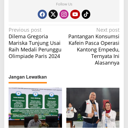
Follow Us
P
Previous post
Next post
Dilema Gregoria
Pantangan Konsumsi
o
Mariska Tunjung Usai
Kafein Pasca Operasi
s
Raih Medali Perunggu
Kantong Empedu,
t
Olimpiade Paris 2024
Ternyata Ini
n
Alasannya
a
v
Jangan Lewatkan
i
g
a
t
i
o