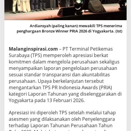
a
a
n
P
Ardiansyah (paling kanan) mewakili TPS menerima
penghargaan Bronze Winner PRIA 2026 di Yogyakarta. (Ist)
R
I
n
Malanginspirasi.com
– PT Terminal Petikemas
d
Surabaya (TPS) memperoleh apresiasi berkat
o
komitmen dalam mengelola perusahaan sekaligus
n
menyampaikan laporan pengelolaan perusahaan
e
sesuai standar transparansi dan akuntabilitas
s
perusahaan. Upaya berkelanjutan tersebut
i
mengantarkan TPS PR Indonesia Awards (PRIA)
a
kategori Laporan Tahunan yang diselenggarakan di
A
Yogyakarta pada 13 Februari 2026.
w
a
Apresiasi ini diperoleh TPS setelah melalui tahap
asesmen yang dilaksanakan oleh Penyelenggara
r
terhadap Laporan Tahunan Perusahaan Tahun
d