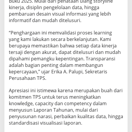
Buku 2025. Mulai dari penataan ulang storyline
s
kinerja, disiplin pengelolaan data, hingga
2
pembaruan desain visual informasi yang lebih
0
informatif dan mudah ditelusuri.
2
6
“Penghargaan ini memvalidasi proses learning
u
yang kami lakukan secara berkelanjutan. Kami
n
berupaya memastikan bahwa setiap data kinerja
t
tersaji dengan akurat, dapat ditelusuri dan mudah
u
dipahami pemangku kepentingan. Transparansi
k
adalah bagian penting dalam membangun
L
kepercayaan,” ujar Erika A. Palupi, Sekretaris
a
Perusahaan TPS.
p
o
Apresiasi ini istimewa karena merupakan buah dari
r
komitmen TPS untuk terus meningkatkan
a
knowledge, capacity dan competency dalam
menyusun Laporan Tahunan, mulai dari
n
penyusunan narasi, perbaikan kualitas data, hingga
T
standardisasi visualisasi laporan.
a
h