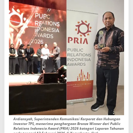
u
n
a
n
T
e
r
b
a
i
k
Ardiansyah, Superintenden Komunikasi Korporat dan Hubungan
Investor TPS, menerima penghargaan Bronze Winner dari Public
Relations Indonesia Award (PRIA) 2026 kategori Laporan Tahunan