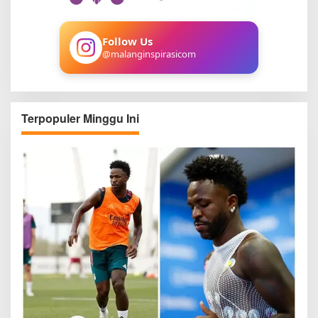
o
r
:
Follow Us
@malanginspirasicom
Terpopuler Minggu Ini