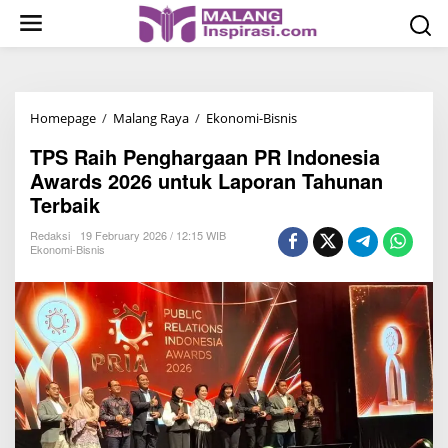
S
k
i
p
t
Homepage
/
Malang Raya
/
Ekonomi-Bisnis
T
o
P
c
TPS Raih Penghargaan PR Indonesia
S
o
Awards 2026 untuk Laporan Tahunan
R
n
Terbaik
a
t
i
Redaksi
19 February 2026 / 12:15 WIB
e
Ekonomi-Bisnis
h
n
P
t
e
n
g
h
a
r
g