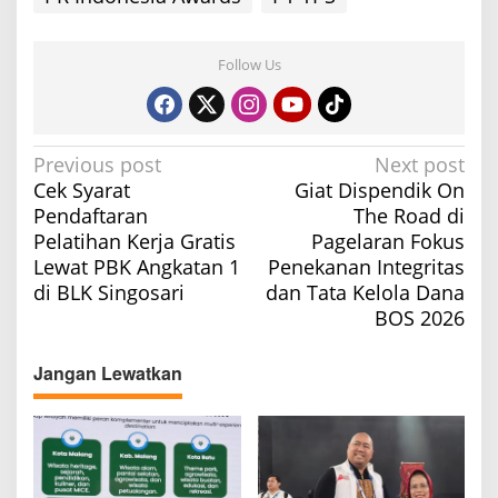
Follow Us
P
Previous post
Next post
Cek Syarat
Giat Dispendik On
o
Pendaftaran
The Road di
s
Pelatihan Kerja Gratis
Pagelaran Fokus
t
Lewat PBK Angkatan 1
Penekanan Integritas
n
di BLK Singosari
dan Tata Kelola Dana
a
BOS 2026
v
Jangan Lewatkan
i
g
a
t