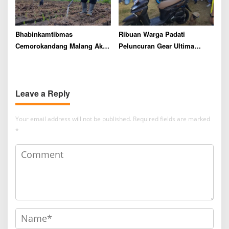
Bhabinkamtibmas
Ribuan Warga Padati
Cemorokandang Malang Aktif
Peluncuran Gear Ultima
Dampingi Petani Mulai Survei
Yamaha di Lapangan
Lahan hingga Panen Jagung
Tumapel Singosari Malang,
Cek Keseruannya
Leave a Reply
Your email address will not be published.
Required fields are marked
*