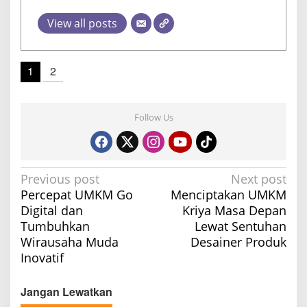
View all posts
1
2
Follow Us
P
Previous post
Next post
Percepat UMKM Go
Menciptakan UMKM
o
Digital dan
Kriya Masa Depan
s
Tumbuhkan
Lewat Sentuhan
t
Wirausaha Muda
Desainer Produk
n
Inovatif
a
v
Jangan Lewatkan