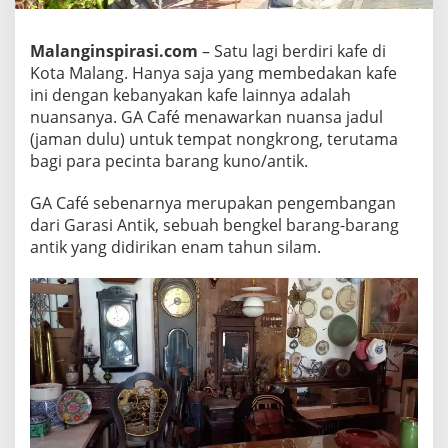
n
g
Malanginspirasi.com
– Satu lagi berdiri kafe di
k
Kota Malang. Hanya saja yang membedakan kafe
r
ini dengan kebanyakan kafe lainnya adalah
o
nuansanya. GA Café menawarkan nuansa jadul
n
(jaman dulu) untuk tempat nongkrong, terutama
g
bagi para pecinta barang kuno/antik.
d
e
GA Café sebenarnya merupakan pengembangan
n
dari Garasi Antik, sebuah bengkel barang-barang
antik yang didirikan enam tahun silam.
g
a
n
N
u
a
n
s
a