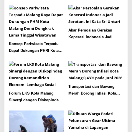
i
g
a
t
Akar Persoalan Gerakan
i
Koperasi Indonesia Jadi
o
Konsep Pariwisata Terpadu
Sorotan, Ini Kata Sri Untari
n
Dapat Dukungan PHRI Kota
Malang Demi Dongkrak Lama
Tinggal Wisatawan
Transportasi dan Bawang
Forum LKS Kota Malang
Merah Dorong Inflasi Kota
Sinergi dengan Diskopindag
Malang 0,43% pada Juni 2026
Dorong Kemandirian
Ekonomi Lembaga Sosial