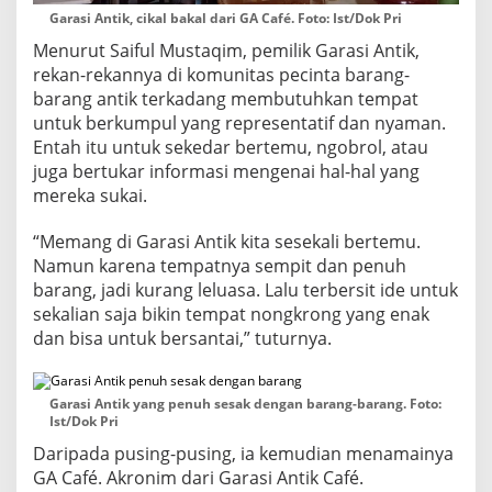
J
Garasi Antik, cikal bakal dari GA Café. Foto: Ist/Dok Pri
a
Menurut Saiful Mustaqim, pemilik Garasi Antik,
d
rekan-rekannya di komunitas pecinta barang-
u
barang antik terkadang membutuhkan tempat
l
untuk berkumpul yang representatif dan nyaman.
Entah itu untuk sekedar bertemu, ngobrol, atau
juga bertukar informasi mengenai hal-hal yang
mereka sukai.
“Memang di Garasi Antik kita sesekali bertemu.
Namun karena tempatnya sempit dan penuh
barang, jadi kurang leluasa. Lalu terbersit ide untuk
sekalian saja bikin tempat nongkrong yang enak
dan bisa untuk bersantai,” tuturnya.
Garasi Antik yang penuh sesak dengan barang-barang. Foto:
Ist/Dok Pri
Daripada pusing-pusing, ia kemudian menamainya
GA Café. Akronim dari Garasi Antik Café.