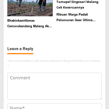
Ribuan Warga Padati
Peluncuran Gear Ultima
Bhabinkamtibmas
Yamaha di Lapangan
Cemorokandang Malang Aktif
Tumapel Singosari Malang,
Dampingi Petani Mulai Survei
Cek Keseruannya
Lahan hingga Panen Jagung
Leave a Reply
Your email address will not be published.
Required fields are marked
*