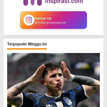
o
r
:
Follow Us
@malanginspirasicom
Terpopuler Minggu Ini