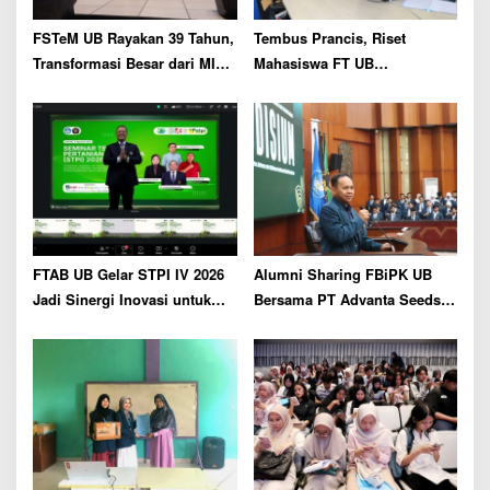
n
FSTeM UB Rayakan 39 Tahun,
Tembus Prancis, Riset
Transformasi Besar dari MIPA
Mahasiswa FT UB
Menuju Sains dan Teknologi
Kembangkan Jaringan
Terapan
Telekomunikasi Tangguh
Hadapi Perubahan Iklim
FTAB UB Gelar STPI IV 2026
Alumni Sharing FBiPK UB
Jadi Sinergi Inovasi untuk
Bersama PT Advanta Seeds
Pertanian Berkelanjutan
Indonesia, Siapkan Talenta
Pertanian terhadap Tantangan
Industri Benih Modern