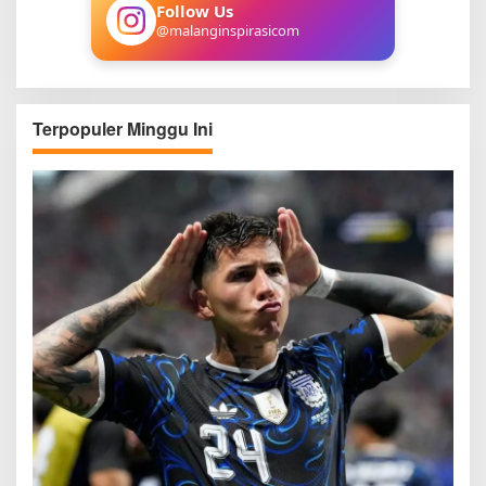
:
Follow Us
@malanginspirasicom
Terpopuler Minggu Ini