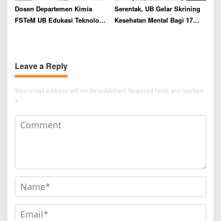
Dosen Departemen Kimia
Serentak, UB Gelar Skrining
FSTeM UB Edukasi Teknologi
Kesehatan Mental Bagi 17
Pengolahan Limbah
Ribu Camaba
Sederhana Berbasis
Adsorben di Pondok
Leave a Reply
Pesantren Daarul Ukhuwwah
Putri 1 Malang
Your email address will not be published.
Required fields are marked
*