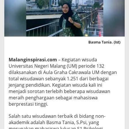
B
a
s
m
a
T
Basma Tania. (Ist)
a
n
i
Malanginspirasi.com
– Kegiatan wisuda
a
Universitas Negeri Malang (UM) periode 132
,
dilaksanakan di Aula Graha Cakrawala UM dengan
W
total wisudawan sebanyak 1.251 dari berbagai
i
jenjang pendidikan. Kegiatan wisuda kali ini
s
menjadi sorotan terlebih beberapa wisudawan
meraih penghargaan sebagai mahasiswa
u
berprestasi tinggi.
d
a
Salah satu wisudawan terbaik di bidang non-
w
akademik adalah Basma Tania, S.Psi, yang
a
merupakan mahasiswa lulusan S1 Psikologi.