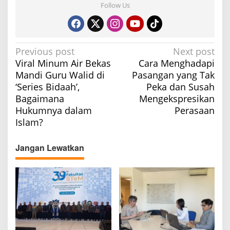
Follow Us
P
Previous post
Next post
Viral Minum Air Bekas
Cara Menghadapi
o
Mandi Guru Walid di
Pasangan yang Tak
s
‘Series Bidaah’,
Peka dan Susah
t
Bagaimana
Mengekspresikan
n
Hukumnya dalam
Perasaan
a
Islam?
v
Jangan Lewatkan
i
g
a
t
i
o