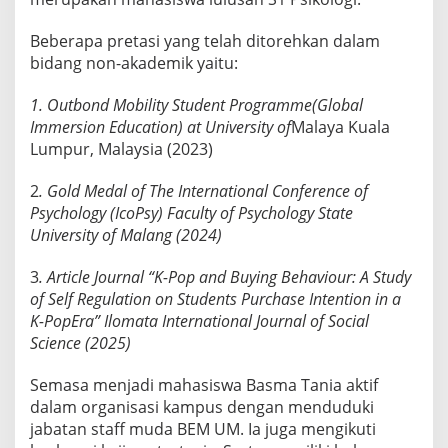
n
U
Beberapa pretasi yang telah ditorehkan dalam
M
bidang non-akademik yaitu:
y
a
1. Outbond Mobility Student Programme(Global
n
Immersion Education) at University of
Malaya Kuala
g
Lumpur, Malaysia (2023)
B
e
2
. Gold Medal of The International Conference of
Psychology (IcoPsy) Faculty of Psychology State
r
University of Malang (2024)
p
r
3
. Article Journal “K-Pop and Buying Behaviour: A Study
e
of Self Regulation on Students Purchase Intention in a
s
K-PopEra” Ilomata International Journal of Social
t
Science (2025)
a
s
Semasa menjadi mahasiswa Basma Tania aktif
i
dalam organisasi kampus dengan menduduki
S
jabatan staff muda BEM UM. Ia juga mengikuti
a