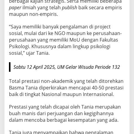
berbagai kajian strategis. Serta memiliki beberapa
m
paper
ilmiah yang telah
publish
baik secara empiris
p
maupun non-empiris.
a
i
“Saya memiliki banyak pengalaman di project
k
sosial, mulai dari ke NGO maupun ke perusahaan-
perusahaan yang memiliki MoU dengan Fakultas
e
Psikologi. Khususnya dalam lingkup psikologi
K
sosial,” ujar Tania.
a
n
Sabtu 12 April 2025, UM Gelar Wisuda Periode 132
c
a
Total prestasi non-akademik yang telah ditorehkan
h
Basma Tania diperkirakan mencapai 40-50 prestasi
I
baik di tingkat Nasional maupun Internasional.
n
t
Prestasi yang telah dicapai oleh Tania merupakan
e
buah manis dari perjuangan dan kegigihannya
r
dalam mencoba berbagai kesempatan yang ada.
n
a
Tania juga menyampaikan bahwa pengalaman