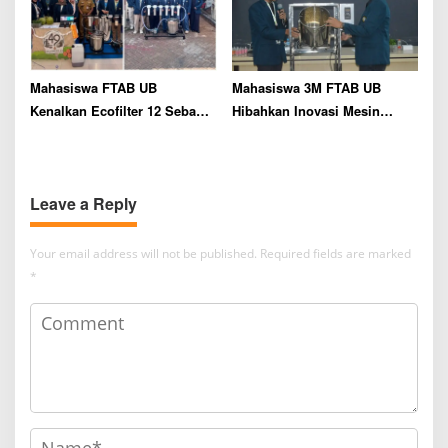
Putri 1 Malang
Mahasiswa FTAB UB
Mahasiswa 3M FTAB UB
Kenalkan Ecofilter 12 Sebagai
Hibahkan Inovasi Mesin
Pemurni Minyak Jelantah di
Rancang Bangun Alat
Sumbersari
Produksi Kacang Bawang di
Klojen
Leave a Reply
Your email address will not be published.
Required fields are marked
*