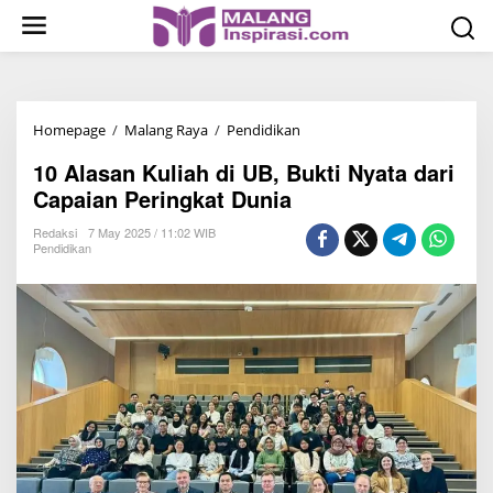
S
k
i
p
t
Homepage
/
Malang Raya
/
Pendidikan
1
o
0
c
10 Alasan Kuliah di UB, Bukti Nyata dari
A
o
Capaian Peringkat Dunia
l
n
a
Redaksi
7 May 2025 / 11:02 WIB
t
Pendidikan
s
e
a
n
n
t
K
u
l
i
a
h
d