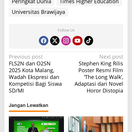
Peringkat Dunia
Times Higher Education
Universitas Brawijaya
Follow Us
P
Previous post
Next post
FLS2N dan O2SN
Stephen King Rilis
o
2025 Kota Malang,
Poster Resmi Film
s
Wadah Ekspresi dan
‘The Long Walk’,
t
Kompetisi Bagi Siswa
Adaptasi dari Novel
n
SD/MI
Horor Distopia
a
v
Jangan Lewatkan
i
g
a