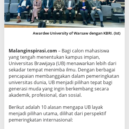
i
U
B
,
B
Awardee University of Warsaw dengan KBRI. (Ist)
u
k
Malanginspirasi.com
– Bagi calon mahasiswa
t
yang tengah menentukan kampus impian,
i
Universitas Brawijaya (UB) menawarkan lebih dari
N
sekadar tempat menimba ilmu. Dengan berbagai
y
pencapaian membanggakan dalam pemeringkatan
a
universitas dunia, UB menjadi pilihan tepat bagi
t
generasi muda yang ingin berkembang secara
a
akademik, profesional, dan sosial.
d
a
Berikut adalah 10 alasan mengapa UB layak
r
menjadi pilihan utama, dilihat dari perspektif
i
pemeringkatan internasional:
C