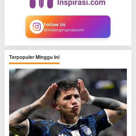
f
o
r
:
Follow Us
@malanginspirasicom
Terpopuler Minggu Ini