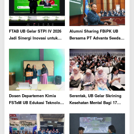
t
i
o
n
FTAB UB Gelar STPI IV 2026
Alumni Sharing FBiPK UB
Jadi Sinergi Inovasi untuk
Bersama PT Advanta Seeds
Pertanian Berkelanjutan
Indonesia, Siapkan Talenta
Pertanian terhadap Tantangan
Industri Benih Modern
Dosen Departemen Kimia
Serentak, UB Gelar Skrining
FSTeM UB Edukasi Teknologi
Kesehatan Mental Bagi 17
Pengolahan Limbah
Ribu Camaba
Sederhana Berbasis
Adsorben di Pondok
Pesantren Daarul Ukhuwwah