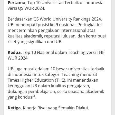
a
Pertama
, Top 10 Universitas Terbaik di Indonesia
p
versi QS WUR 2024.
a
Berdasarkan QS World University Rankings 2024,
i
UB menempati posisi ke-9 nasional. Peringkat ini
a
mencerminkan pengakuan internasional atas
n
kualitas akademik, reputasi lulusan, dan kontribusi
P
riset yang signifikan dari UB.
e
r
Kedua
, Top 10 Nasional dalam Teaching versi THE
i
WUR 2024.
n
g
UB juga masuk dalam 10 besar universitas terbaik
k
di Indonesia untuk kategori Teaching menurut
a
Times Higher Education (THE). Ini menandakan
t
keunggulan UB dalam kualitas pengajaran,
D
dukungan pembelajaran, serta suasana akademik
u
yang kondusif.
n
i
Ketiga
, Kinerja Riset yang Semakin Diakui.
a