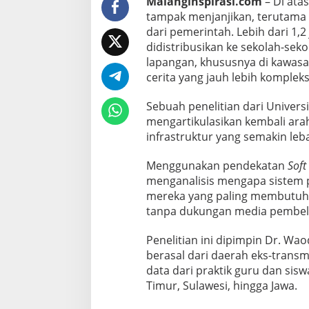
Malanginspirasi.com
– Di atas
l
tampak menjanjikan, terutama 
u
dari pemerintah. Lebih dari 1,
s
didistribusikan ke sekolah-seko
i
lapangan, khususnya di kawasan
f
cerita yang jauh lebih komplek
d
Sebuah penelitian dari Univer
i
mengartikulasikan kembali arah
D
infrastruktur yang semakin leba
a
e
Menggunakan pendekatan
Soft
r
menganalisis mengapa sistem 
a
mereka yang paling membutuhkan
h
tanpa dukungan media pembel
T
e
Penelitian ini dipimpin Dr. Wao
r
berasal dari daerah eks-trans
p
data dari praktik guru dan sisw
e
Timur, Sulawesi, hingga Jawa.
n