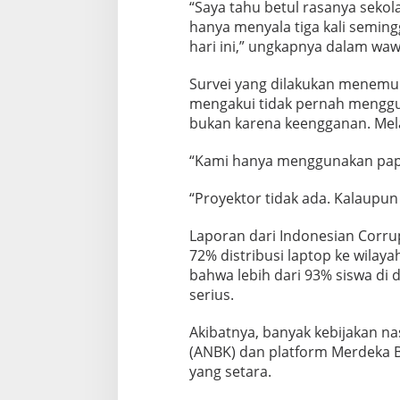
c
“Saya tahu betul rasanya sekola
i
hanya menyala tiga kali semingg
l
hari ini,” ungkapnya dalam wa
T
Survei yang dilakukan menemu
a
mengakui tidak pernah mengguna
n
bukan karena keengganan. Mel
p
a
“Kami hanya menggunakan papan
A
k
“Proyektor tidak ada. Kalaupun
s
e
Laporan dari Indonesian Corr
s
72% distribusi laptop ke wilay
I
bahwa lebih dari 93% siswa di
n
serius.
t
Akibatnya, banyak kebijakan n
e
(ANBK) dan platform Merdeka B
r
yang setara.
n
e