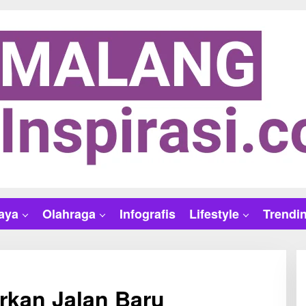
aya
Olahraga
Infografis
Lifestyle
Trendi
rkan Jalan Baru