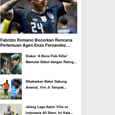
Fabrizio Romano Bocorkan Rencana
Pertemuan Agen Enzo Fernandez
dengan Petinggi Chelsea Pekan Depan
Drakor ‘A Bona Fide Killer’
Memulai Debut dengan Rating
Tertinggi
Dikabarkan Bakal Gabung
Arsenal, Vini Jr Tampak
Kembali Latihan Bersama Real
Madrid
Jelang Laga Aston Villa vs
Indonesia All Stars, Ini Kata