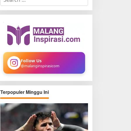
e
a
r
c
h
f
o
r
:
Follow Us
@malanginspirasicom
Terpopuler Minggu Ini