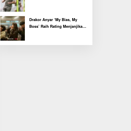
Kapten John McGinn
Drakor Anyar ‘My Bias, My
Boss’ Raih Rating Menjanjikan
di Episode Perdana