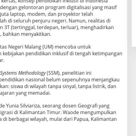
 kertas, konsep pendidikan inklusif di Indonesia
dengan gelontoran program digitalisasi yang masif
2 juta laptop, modem, dan proyektor telah
lah di seluruh penjuru negeri. Namun, realitas di
 3T (tertinggal, terdepan, terluar), menghadirkan
s, bahkan menyakitkan.
sitas Negeri Malang (UM) mencoba untuk
 kebijakan pendidikan inklusif di tengah ketimpangan
r.
 Systems Methodology
(SSM), penelitian ini
pendidikan nasional belum sepenuhnya menjangkau
: siswa di wilayah tanpa sinyal, tanpa listrik, dan
ajaran yang memadai.
de Yunia Silviariza, seorang dosen Geografi yang
migrasi di Kalimantan Timur. Waode mengumpulkan
a di berbagai wilayah, mulai dari Papua, Kalimantan