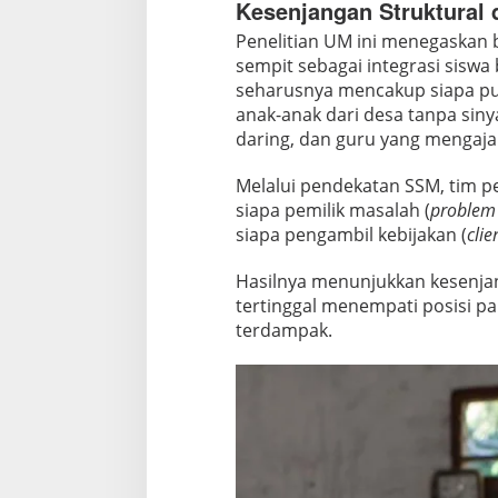
Kesenjangan Struktural 
t
Penelitian UM ini menegaskan ba
sempit sebagai integrasi siswa
seharusnya mencakup siapa pun
anak-anak dari desa tanpa siny
daring, dan guru yang mengaj
Melalui pendekatan SSM, tim pe
siapa pemilik masalah (
problem
siapa pengambil kebijakan (
clie
Hasilnya menunjukkan kesenjan
tertinggal menempati posisi pa
terdampak.