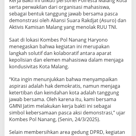
Kerja Bakti ini diikuti personel Polresta Malang Kota
m
serta perwakilan dari organisasi mahasiswa,
d
sebagai bentuk tanggung jawab bersama pasca
a
demonstrasi oleh Aliansi Suara Rakdjat (Asuro) dan
,
Aktivis Kamisan Malang yang menolak RUU TNI.
G
M
Saat di lokasi Kombes Pol Nanang Haryono
N
menegaskan bahwa kegiatan ini merupakan
I
langkah solutif dan kolaboratif antara aparat
J
kepolisian dan elemen mahasiswa dalam menjaga
a
kondusivitas Kota Malang.
t
i
“Kita ingin menunjukkan bahwa menyampaikan
m
aspirasi adalah hak demokratis, namun menjaga
K
ketertiban dan keindahan kota adalah tanggung
jawab bersama. Oleh karena itu, kami bersama
e
GMNI Jatim melakukan kerja bakti ini sebagai
r
simbol kebersamaan pasca aksi demonstrasi,” ujar
j
Kombes Pol Nanang, (Senin, 24/3/2025).
a
B
Selain membersihkan area gedung DPRD, kegiatan
a