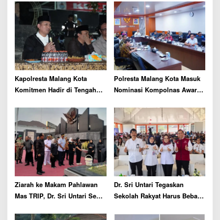
g
a
t
i
o
n
Kapolresta Malang Kota
Polresta Malang Kota Masuk
Komitmen Hadir di Tengah
Nominasi Kompolnas Awards
Masyarakat, Serap Aspirasi
2026
hingga Tingkat Pos Kamling
Ziarah ke Makam Pahlawan
Dr. Sri Untari Tegaskan
Mas TRIP, Dr. Sri Untari Sebut
Sekolah Rakyat Harus Bebas
Perhatian terhadap Keturunan
Perundungan demi Masa
Pahlawan Kini Memudar
Depan Anak