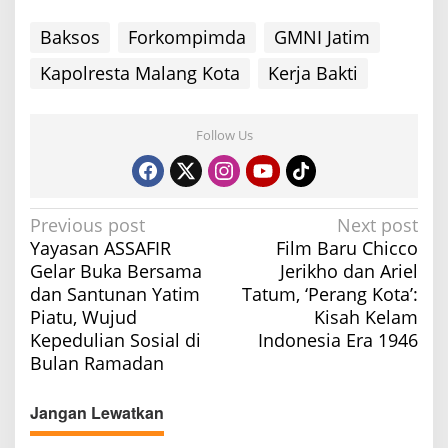
Baksos
Forkompimda
GMNI Jatim
Kapolresta Malang Kota
Kerja Bakti
Follow Us
P
Previous post
Next post
Yayasan ASSAFIR
Film Baru Chicco
o
Gelar Buka Bersama
Jerikho dan Ariel
s
dan Santunan Yatim
Tatum, ‘Perang Kota’:
t
Piatu, Wujud
Kisah Kelam
n
Kepedulian Sosial di
Indonesia Era 1946
a
Bulan Ramadan
v
Jangan Lewatkan
i