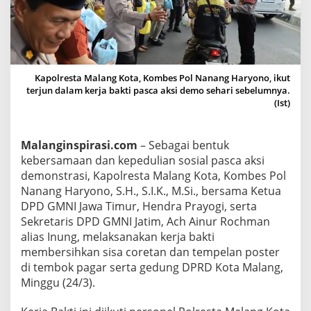
g
K
o
t
a
Kapolresta Malang Kota, Kombes Pol Nanang Haryono, ikut
B
terjun dalam kerja bakti pasca aksi demo sehari sebelumnya.
(Ist)
e
r
s
Malanginspirasi.com
– Sebagai bentuk
a
kebersamaan dan kepedulian sosial pasca aksi
m
demonstrasi, Kapolresta Malang Kota, Kombes Pol
a
Nanang Haryono, S.H., S.I.K., M.Si., bersama Ketua
F
DPD GMNI Jawa Timur, Hendra Prayogi, serta
o
Sekretaris DPD GMNI Jatim, Ach Ainur Rochman
r
alias Inung, melaksanakan kerja bakti
k
membersihkan sisa coretan dan tempelan poster
o
di tembok pagar serta gedung DPRD Kota Malang,
Minggu (24/3).
p
i