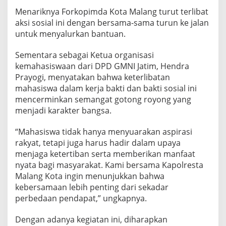
B
Menariknya Forkopimda Kota Malang turut terlibat
a
aksi sosial ini dengan bersama-sama turun ke jalan
k
untuk menyalurkan bantuan.
s
o
Sementara sebagai Ketua organisasi
s
kemahasiswaan dari DPD GMNI Jatim, Hendra
2
Prayogi, menyatakan bahwa keterlibatan
.
mahasiswa dalam kerja bakti dan bakti sosial ini
0
mencerminkan semangat gotong royong yang
0
menjadi karakter bangsa.
0
P
“Mahasiswa tidak hanya menyuarakan aspirasi
rakyat, tetapi juga harus hadir dalam upaya
a
menjaga ketertiban serta memberikan manfaat
k
nyata bagi masyarakat. Kami bersama Kapolresta
e
Malang Kota ingin menunjukkan bahwa
t
kebersamaan lebih penting dari sekadar
S
perbedaan pendapat,” ungkapnya.
e
m
Dengan adanya kegiatan ini, diharapkan
b