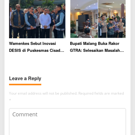
Wamenkes Sebut Inovasi
Bupati Malang Buka Rakor
DESIS di Puskesmas Cisadea
GTRA: Selesaikan Masalah
Malang Siap Diadaptasi untuk
Pertanahan Demi
Program Nasional TBC
Kesejahteraan Warga
Leave a Reply
Your email address will not be published.
Required fields are marked
*