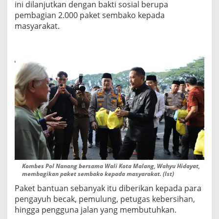
ini dilanjutkan dengan bakti sosial berupa
k
pembagian 2.000 paket sembako kepada
t
masyarakat.
i
P
a
s
c
a
A
k
s
i
D
e
m
Kombes Pol Nanang bersama Wali Kota Malang, Wahyu Hidayat,
membagikan paket sembako kepada masyarakat. (Ist)
o
Paket bantuan sebanyak itu diberikan kepada para
d
pengayuh becak, pemulung, petugas kebersihan,
a
hingga pengguna jalan yang membutuhkan.
n