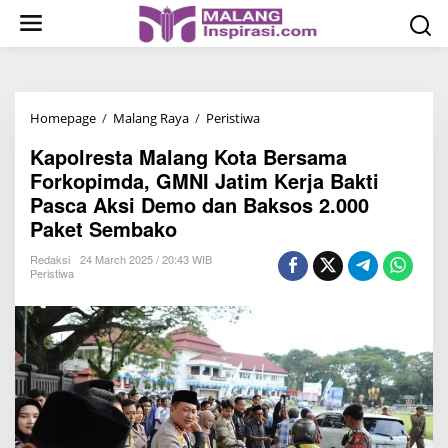
S
k
i
p
t
Homepage
/
Malang Raya
/
Peristiwa
K
o
a
c
Kapolresta Malang Kota Bersama
p
o
Forkopimda, GMNI Jatim Kerja Bakti
o
n
Pasca Aksi Demo dan Baksos 2.000
l
t
Paket Sembako
r
e
e
Redaksi
24 March 2025 / 20:43 WIB
n
Peristiwa
s
t
t
a
M
a
l
a
n