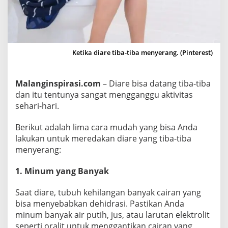
M
e
r
e
Ketika diare tiba-tiba menyerang. (Pinterest)
d
a
k
Malanginspirasi.com
– Diare bisa datang tiba-tiba
a
dan itu tentunya sangat mengganggu aktivitas
n
sehari-hari.
D
i
Berikut adalah lima cara mudah yang bisa Anda
a
lakukan untuk meredakan diare yang tiba-tiba
r
menyerang:
e
1. Minum yang Banyak
Y
a
Saat diare, tubuh kehilangan banyak cairan yang
n
bisa menyebabkan dehidrasi. Pastikan Anda
g
minum banyak air putih, jus, atau larutan elektrolit
T
seperti oralit untuk menggantikan cairan yang