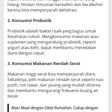
i
hilang. Hindari minuman berkafein dan beralkohol
b
karena bisa memperparah dehidrasi.
a
-
2. Konsumsi Probiotik
T
i
Probiotik adalah bakteri baik yang bagus untuk
b
Kesehatan tubuh. Mengkonsumsi makanan atau
a
suplemen yang mengandung probiotik, seperti
M
yogurt atau kefir, dapat membantu meredakan
diare dengan cepat.
e
n
3. Konsumsi Makanan Rendah Serat
y
e
Makanan tinggi serat bisa memperparah diare.
r
Sebaiknya, pilih makanan rendah serat seperti nasi
a
putih, roti tawar, dan pisang yang mudah dicerna
n
dan membantu mengurangi frekuensi buang air
g
besar.
Atasi Mual dengan Obat Rumahan, Cukup dengan