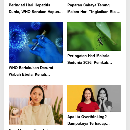
o
Peringati Hari Hepatitis
Paparan Cahaya Terang
n
Dunia, WHO Serukan Hapus
Malam Hari Tingkatkan Risiko
Hambatan Akses Layanan
Penyakit Mata di Usia Lanjut
Kesehatan
Peringatan Hari Malaria
Sedunia 2026, Pemkab
WHO Berlakukan Darurat
Malang Ajak Warga Lakukan
Wabah Ebola, Kenali
Ini
Penyebarannya
Apa Itu Overthinking?
Dampaknya Terhadap
Kesehatan Ternyata Dahsyat!