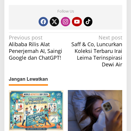
Follow Us
P
Previous post
Next post
Alibaba Rilis Alat
Saff & Co, Luncurkan
o
Penerjemah AI, Saingi
Koleksi Terbaru Irai
s
Google dan ChatGPT!
Leima Terinspirasi
t
Dewi Air
n
a
Jangan Lewatkan
v
i
g
a
t
i