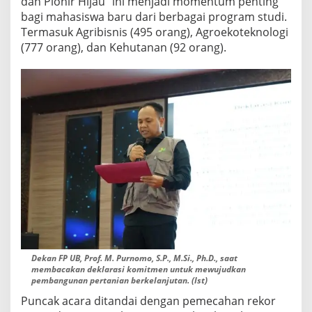
dan Pionir Hijau” ini menjadi momentum penting
r
bagi mahasiswa baru dari berbagai program studi.
u
Termasuk Agribisnis (495 orang), Agroekoteknologi
T
(777 orang), dan Kehutanan (92 orang).
a
n
d
a
t
a
n
g
a
n
i
D
e
Dekan FP UB, Prof. M. Purnomo, S.P., M.Si., Ph.D., saat
k
membacakan deklarasi komitmen untuk mewujudkan
l
pembangunan pertanian berkelanjutan. (Ist)
a
Puncak acara ditandai dengan pemecahan rekor
r