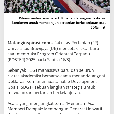
o
r
,
Ribuan mahasiswa baru UB menandatangani deklarasi
1
komitmen untuk membangun pertanian berkelanjutan atau
.
SDGs. (Ist)
3
6
Malanginspirasi.com
– Fakultas Pertanian (FP)
4
Universitas Brawijaya (UB) mencetak rekor baru
M
saat membuka Program Orientasi Terpadu
a
(POSTER) 2025 pada Sabtu (16/8).
h
a
Sebanyak 1.364 mahasiswa baru dan seluruh
s
civitas akademika bersama-sama menandatangani
i
Deklarasi Komitmen Sustainable Development
s
Goals (SDGs), sebuah langkah strategis untuk
w
mewujudkan pertanian berkelanjutan.
a
Acara yang mengangkat tema “Menanam Asa,
B
Memberi Dampak: Membangun Generasi Inovatif
a