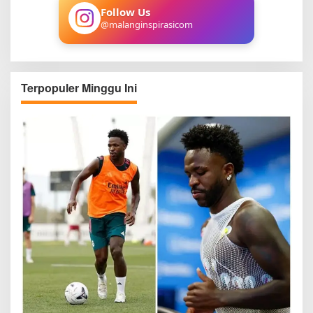
:
Follow Us
@malanginspirasicom
Terpopuler Minggu Ini