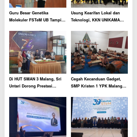
o
n
Guru Besar Genetika
Usung Kearifan Lokal dan
Molekuler FSTeM UB Tampil
Teknologi, KKN UNIKAMA
Sebagai Pembicara Utama di
2026 Resmi Mulai di
BISES UMT Terengganu
Sumberpasir Malang
Malaysia
Di HUT SMAN 3 Malang, Sri
Cegah Kecanduan Gadget,
Untari Dorong Prestasi
SMP Kristen 1 YPK Malang
Sekolah dan Kepastian TPG
Gandeng UNIKAMA Hadirkan
Guru
Ekstrakurikuler Kerawitan