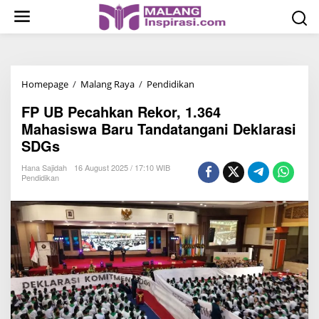
S
k
i
p
t
Homepage
/
Malang Raya
/
Pendidikan
F
o
P
c
FP UB Pecahkan Rekor, 1.364
U
o
Mahasiswa Baru Tandatangani Deklarasi
B
n
SDGs
P
t
e
Hana Sajidah
16 August 2025 / 17:10 WIB
e
Pendidikan
c
n
a
t
h
k
a
n
R
e
k