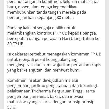
penandatanganan komitmen. Seluruh mahasiswa
a
baru, dosen, dan tenaga kependidikan
s
membubuhkan tanda tangan mereka pada
i
bentangan kain sepanjang 80 meter.
S
D
Panjang kain ini sengaja dipilih untuk
G
melambangkan kontribusi FP UB kepada bangsa,
s
bertepatan dengan perayaan Hari Ulang Tahun ke-
80 FP UB.
Isi deklarasi tersebut menegaskan komitmen FP UB
untuk menjadi pusat keunggulan yang
menginspirasi dunia, mewujudkan pertanian tropis
yang berkelanjutan, dan merawat bumi.
Komitmen ini akan diwujudkan melalui
pengembangan ilmu pengetahuan dan teknologi,
pelaksanaan Tridharma Perguruan Tinggi, serta
pengembangan minat, bakat, dan inovasi
mahasiswa yang selaras dengan prinsip-prinsip
SDG.