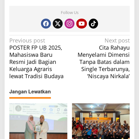
Follow Us
P
Previous post
Next post
POSTER FP UB 2025,
Cita Rahayu
o
Mahasiswa Baru
Menyelami Dimensi
s
Resmi Jadi Bagian
Tanpa Batas dalam
t
Keluarga Agraris
Single Terbarunya,
n
lewat Tradisi Budaya
‘Niscaya Nirkala’
a
v
Jangan Lewatkan
i
g
a
t
i