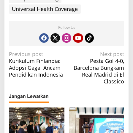
Universal Health Coverage
Follow Us
P
Previous post
Next post
Kurikulum Finlandia:
Pesta Gol 4-0,
o
Adopsi Gagal Ancam
Barcelona Bungkam
s
Pendidikan Indonesia
Real Madrid di El
t
Classico
n
a
Jangan Lewatkan
v
i
g
a