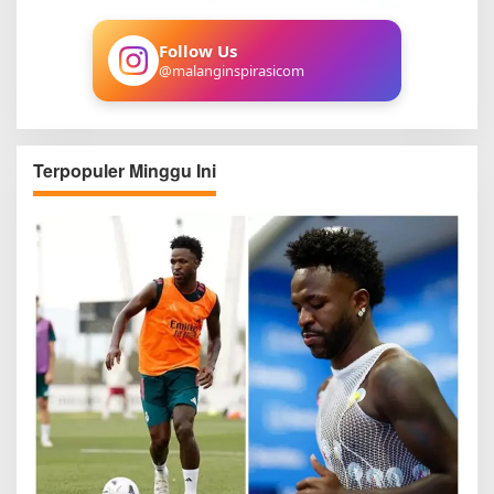
r
:
Follow Us
@malanginspirasicom
Terpopuler Minggu Ini