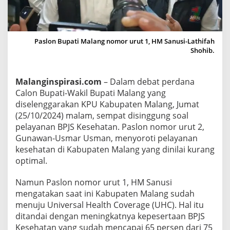
C
,
K
Paslon Bupati Malang nomor urut 1, HM Sanusi-Lathifah
a
Shohib.
b
u
p
Malanginspirasi.com
– Dalam debat perdana
a
Calon Bupati-Wakil Bupati Malang yang
t
diselenggarakan KPU Kabupaten Malang, Jumat
e
(25/10/2024) malam, sempat disinggung soal
pelayanan BPJS Kesehatan. Paslon nomor urut 2,
n
Gunawan-Usmar Usman, menyoroti pelayanan
M
kesehatan di Kabupaten Malang yang dinilai kurang
a
optimal.
l
a
Namun Paslon nomor urut 1, HM Sanusi
n
mengatakan saat ini Kabupaten Malang sudah
g
menuju Universal Health Coverage (UHC). Hal itu
D
ditandai dengan meningkatnya kepesertaan BPJS
o
Kesehatan yang sudah mencapai 65 persen dari 75