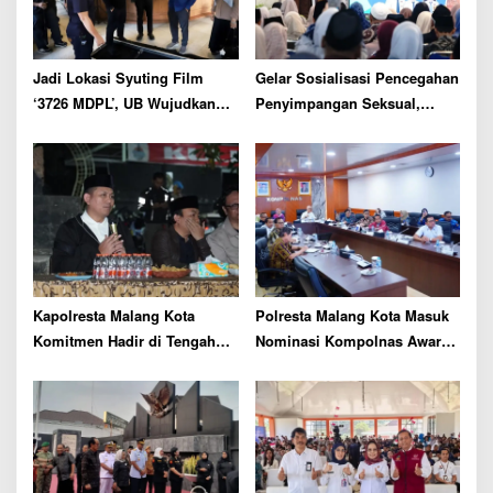
t
i
o
Jadi Lokasi Syuting Film
Gelar Sosialisasi Pencegahan
n
‘3726 MDPL’, UB Wujudkan
Penyimpangan Seksual,
Sinergi Akademik dan
Bupati Malang Siap Bentuk
Industri
Satgas Perlindungan Anak
Kapolresta Malang Kota
Polresta Malang Kota Masuk
Komitmen Hadir di Tengah
Nominasi Kompolnas Awards
Masyarakat, Serap Aspirasi
2026
hingga Tingkat Pos Kamling