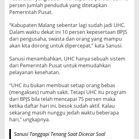
r
persen jumlah penduduk yang ditetapkan
o
Pemerintah Pusat.
n
g
“Kabupaten Malang sebentar lagi sudah jadi UHC.
P
Dalam waktu dekat ini 10 persen kepesertaan BPJS
e
dari pengusaha, swasta dan orang yang mampu
r
akan kita dorong untuk dipercepat,” kata Sanusi.
c
Sanusi menambahkan, UHC hanya sebuah sistem
e
dari Pemerintah Pusat untuk memudahkan
p
pelayanan kesehatan.
a
t
“UHC itu bukan membuat setiap orang bebas
a
(mengakses) rumah sakit. Tetapi UHC itu program
n
dari BPJS bila telah mencapai 75 persen maka
B
ketika daftar hari ini, besok sudah aktif. Kalau
P
sekarang masih nunggu jedah waktu beberapa
J
hari,” ungkapnya.
S
M
Sanusi Tanggapi Tenang Saat Dicecar Soal
a