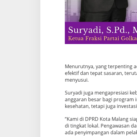
a
k
a
n
B
e
r
g
i
z
Menurutnya, yang terpenting 
i
efektif dan tepat sasaran, teru
G
menyusui.
r
Suryadi juga mengapresiasi k
a
anggaran besar bagi program in
t
kesehatan, tetapi juga investa
i
s
“Kami di DPRD Kota Malang sia
di tingkat lokal. Pengawasan d
ada penyimpangan dalam pelak