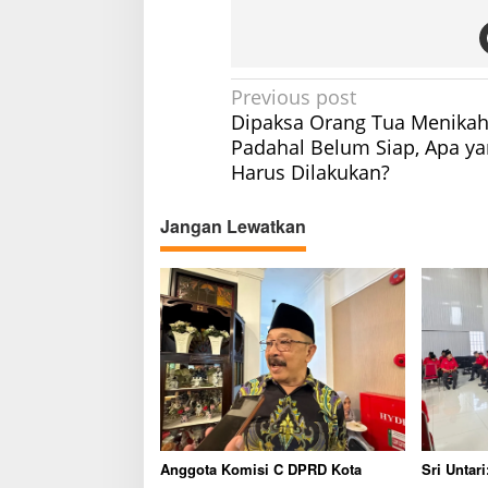
P
Previous post
Dipaksa Orang Tua Menika
o
Padahal Belum Siap, Apa y
s
Harus Dilakukan?
t
n
Jangan Lewatkan
a
v
i
g
a
t
i
o
Anggota Komisi C DPRD Kota
Sri Untar