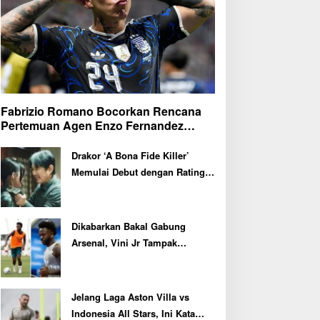
Fabrizio Romano Bocorkan Rencana
Pertemuan Agen Enzo Fernandez
dengan Petinggi Chelsea Pekan Depan
Drakor ‘A Bona Fide Killer’
Memulai Debut dengan Rating
Tertinggi
Dikabarkan Bakal Gabung
Arsenal, Vini Jr Tampak
Kembali Latihan Bersama Real
Madrid
Jelang Laga Aston Villa vs
Indonesia All Stars, Ini Kata