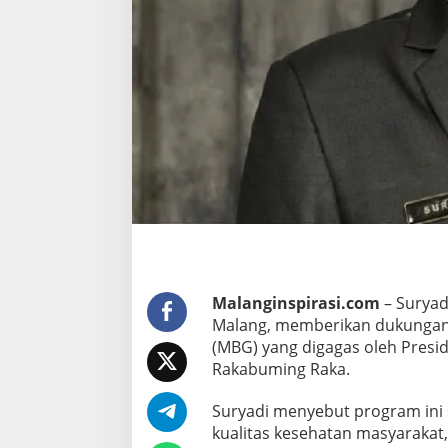
h
a
t
a
n
G
e
n
e
r
a
s
i
Malanginspirasi.com
– Suryad
M
Malang, memberikan dukungan 
u
(MBG) yang digagas oleh Presi
d
Rakabuming Raka.
a
,
Suryadi menyebut program ini 
S
kualitas kesehatan masyarakat
u