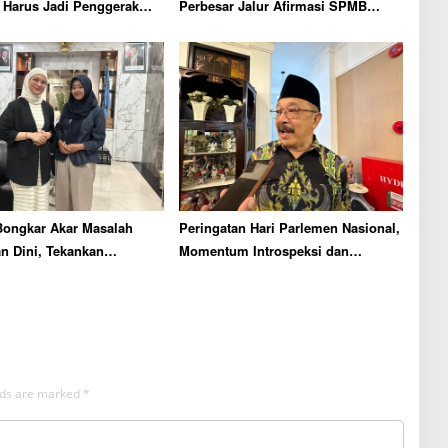
 Harus Jadi Penggerak
Perbesar Jalur Afirmasi SPMB
unan SDM Unggul Menuju
Jatim, Komisi E DPRD Katakan Ini
a Emas
Bongkar Akar Masalah
Peringatan Hari Parlemen Nasional,
n Dini, Tekankan
Momentum Introspeksi dan
ya Pendidikan untuk Anak
Pengabdian Wakil Rakyat
elds are marked
*