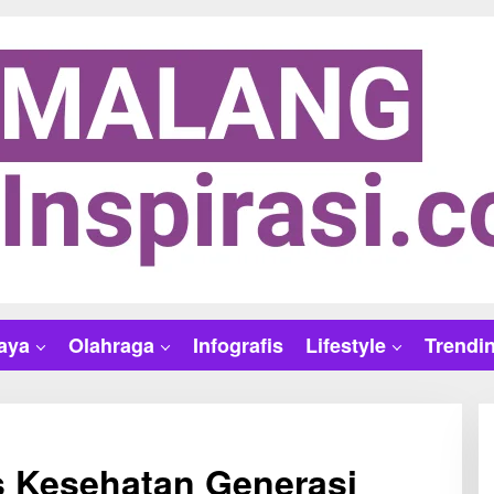
aya
Olahraga
Infografis
Lifestyle
Trendi
s Kesehatan Generasi