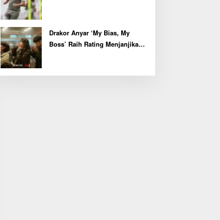
Kapten John McGinn
Drakor Anyar ‘My Bias, My
Boss’ Raih Rating Menjanjikan
di Episode Perdana