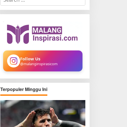
e
a
r
c
h
f
o
r
:
Follow Us
@malanginspirasicom
Terpopuler Minggu Ini