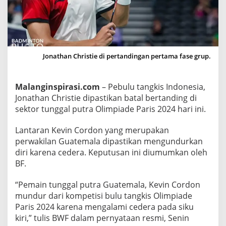
e
B
a
t
a
Jonathan Christie di pertandingan pertama fase grup.
l
T
Malanginspirasi.com
– Pebulu tangkis Indonesia,
a
Jonathan Christie dipastikan batal bertanding di
n
sektor tunggal putra Olimpiade Paris 2024 hari ini.
d
i
Lantaran Kevin Cordon yang merupakan
n
perwakilan Guatemala dipastikan mengundurkan
g
diri karena cedera. Keputusan ini diumumkan oleh
H
BF.
a
r
“Pemain tunggal putra Guatemala, Kevin Cordon
i
mundur dari kompetisi bulu tangkis Olimpiade
I
Paris 2024 karena mengalami cedera pada siku
n
kiri,” tulis BWF dalam pernyataan resmi, Senin