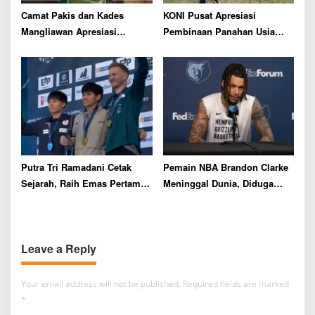
Camat Pakis dan Kades
KONI Pusat Apresiasi
Mangliawan Apresiasi
Pembinaan Panahan Usia
Sekolah Bola Kapi Sraba
Dini di Lawang Archery Club
Malang
Putra Tri Ramadani Cetak
Pemain NBA Brandon Clarke
Sejarah, Raih Emas Pertama
Meninggal Dunia, Diduga
Indonesia di Nomor Lead
Overdosis
World Climbing Series
Prague 2026
Leave a Reply
Your email address will not be published.
Required fields are marked
*