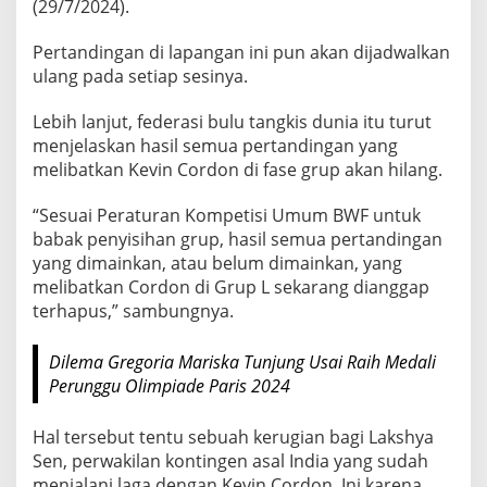
(29/7/2024).
i
,
Pertandingan di lapangan ini pun akan dijadwalkan
B
ulang pada setiap sesinya.
u
n
Lebih lanjut, federasi bulu tangkis dunia itu turut
t
menjelaskan hasil semua pertandingan yang
u
melibatkan Kevin Cordon di fase grup akan hilang.
t
C
“Sesuai Peraturan Kompetisi Umum BWF untuk
e
babak penyisihan grup, hasil semua pertandingan
d
yang dimainkan, atau belum dimainkan, yang
e
melibatkan Cordon di Grup L sekarang dianggap
r
terhapus,” sambungnya.
a
n
Dilema Gregoria Mariska Tunjung Usai Raih Medali
y
Perunggu Olimpiade Paris 2024
a
K
Hal tersebut tentu sebuah kerugian bagi Lakshya
e
Sen, perwakilan kontingen asal India yang sudah
v
menjalani laga dengan Kevin Cordon. Ini karena