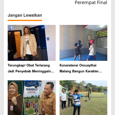
t
Perempat Final
n
a
Jangan Lewatkan
v
i
g
a
t
i
o
Terungkap! Obat Terlarang
Konsistensi Omuaythai
n
Jadi Penyebab Meninggalnya
Malang Bangun Karakter
Pemain NBA Brandon Clarke
Generasi Muda Lewat Cabor
Muay Thai