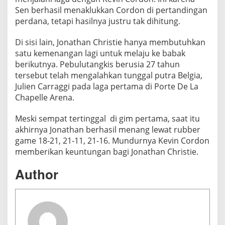
i
Sen berhasil menaklukkan Cordon di pertandingan
n
perdana, tetapi hasilnya justru tak dihitung.
C
Di sisi lain, Jonathan Christie hanya membutuhkan
o
satu kemenangan lagi untuk melaju ke babak
r
berikutnya. Pebulutangkis berusia 27 tahun
d
tersebut telah mengalahkan tunggal putra Belgia,
o
Julien Carraggi pada laga pertama di Porte De La
n
Chapelle Arena.
Meski sempat tertinggal di gim pertama, saat itu
akhirnya Jonathan berhasil menang lewat rubber
game 18-21, 21-11, 21-16. Mundurnya Kevin Cordon
memberikan keuntungan bagi Jonathan Christie.
Author