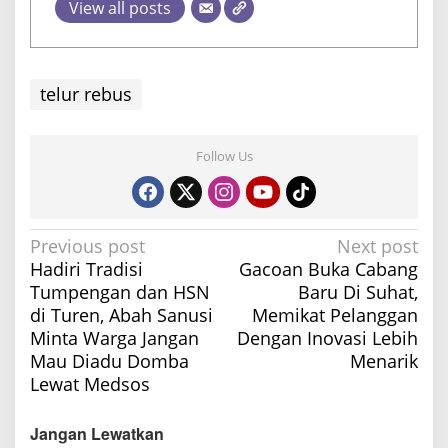
View all posts
telur rebus
Follow Us
P
Previous post
Next post
Hadiri Tradisi
Gacoan Buka Cabang
o
Tumpengan dan HSN
Baru Di Suhat,
s
di Turen, Abah Sanusi
Memikat Pelanggan
t
Minta Warga Jangan
Dengan Inovasi Lebih
n
Mau Diadu Domba
Menarik
a
Lewat Medsos
v
Jangan Lewatkan
i