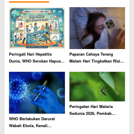
g
a
t
i
o
n
Peringati Hari Hepatitis
Paparan Cahaya Terang
Dunia, WHO Serukan Hapus
Malam Hari Tingkatkan Risiko
Hambatan Akses Layanan
Penyakit Mata di Usia Lanjut
Kesehatan
Peringatan Hari Malaria
Sedunia 2026, Pemkab
WHO Berlakukan Darurat
Malang Ajak Warga Lakukan
Wabah Ebola, Kenali
Ini
Penyebarannya