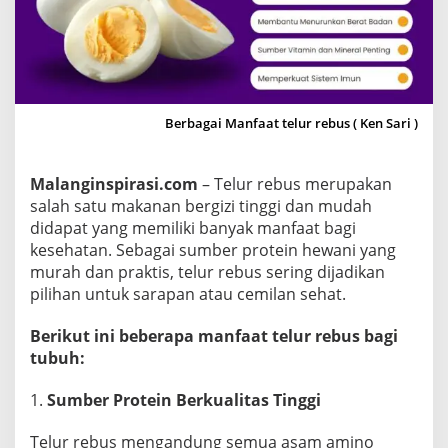
u
s
B
a
g
Berbagai Manfaat telur rebus ( Ken Sari )
i
K
e
Malanginspirasi.com
– Telur rebus merupakan
s
salah satu makanan bergizi tinggi dan mudah
e
didapat yang memiliki banyak manfaat bagi
h
kesehatan. Sebagai sumber protein hewani yang
a
murah dan praktis, telur rebus sering dijadikan
t
pilihan untuk sarapan atau cemilan sehat.
a
Berikut ini beberapa manfaat telur rebus bagi
n
tubuh:
T
u
1.
Sumber Protein Berkualitas Tinggi
b
u
Telur rebus mengandung semua asam amino