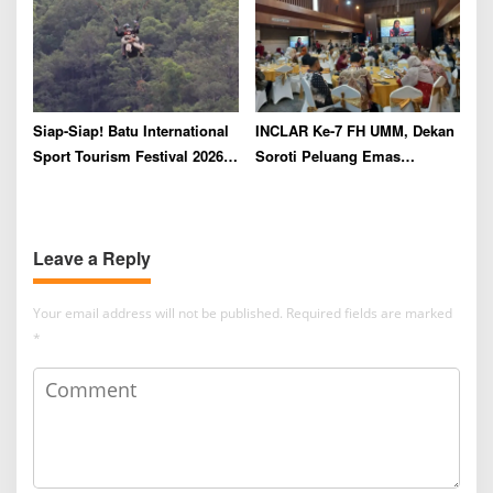
Siap-Siap! Batu International
INCLAR Ke-7 FH UMM, Dekan
Sport Tourism Festival 2026
Soroti Peluang Emas
Bakal Digelar Akhir Juli
Penegakan Hukum
Lingkungan Pasca Putusan
MK
Leave a Reply
Your email address will not be published.
Required fields are marked
*