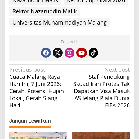
Rektor Nazaruddin Malik
Universitas Muhammadiyah Malang
Follow Us
P
Previous post
Next post
Cuaca Malang Raya
Staf Pendukung
o
Hari Ini, 7 Juni 2026:
Skuad Iran Protes Tak
s
Cerah, Potensi Hujan
Dapatkan Visa Masuk
t
Lokal, Gerah Siang
AS Jelang Piala Dunia
n
Hari
FIFA 2026
a
v
Jangan Lewatkan
i