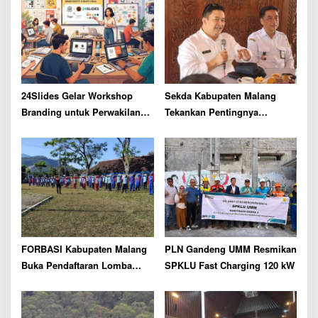
g
a
t
i
o
n
24Slides Gelar Workshop
Sekda Kabupaten Malang
Branding untuk Perwakilan
Tekankan Pentingnya
LKSA Kota Malang
Peningkatan Kompetensi
SDM dan Sinergi Investasi di
Wagir
FORBASI Kabupaten Malang
PLN Gandeng UMM Resmikan
Buka Pendaftaran Lomba
SPKLU Fast Charging 120 kW
Olahraga Baris Berbaris
Bupati Cup 2026