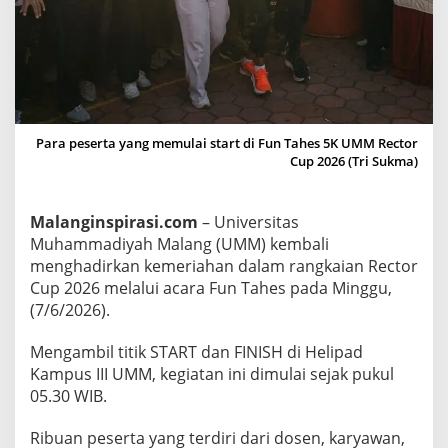
r
C
u
p
2
0
Para peserta yang memulai start di Fun Tahes 5K UMM Rector
2
Cup 2026 (Tri Sukma)
6
U
Malanginspirasi.com
– Universitas
M
Muhammadiyah Malang (UMM) kembali
M
menghadirkan kemeriahan dalam rangkaian Rector
B
Cup 2026 melalui acara Fun Tahes pada Minggu,
e
(7/6/2026).
r
t
Mengambil titik START dan FINISH di Helipad
a
Kampus III UMM, kegiatan ini dimulai sejak pukul
b
05.30 WIB.
u
r
Ribuan peserta yang terdiri dari dosen, karyawan,