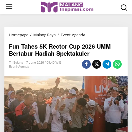
S
k
i
p
t
Homepage
/
Malang Raya
/
Event-Agenda
F
o
u
c
Fun Tahes 5K Rector Cup 2026 UMM
n
o
Bertabur Hadiah Spektakuler
T
n
a
Tri Sukma
7 June 2026 / 09:45 WIB
t
Event-Agenda
h
e
e
n
s
t
5
K
R
e
c
t
o