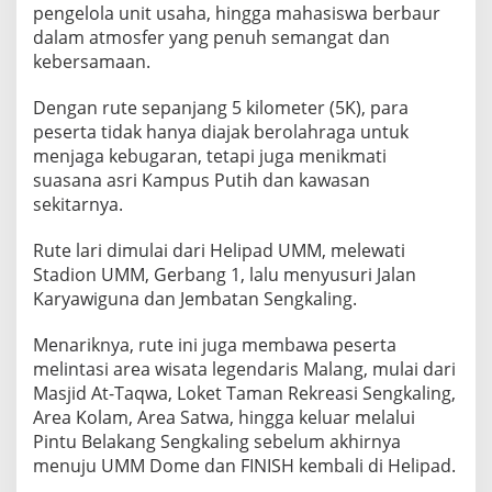
H
pengelola unit usaha, hingga mahasiswa berbaur
a
dalam atmosfer yang penuh semangat dan
d
kebersamaan.
i
Dengan rute sepanjang 5 kilometer (5K), para
a
peserta tidak hanya diajak berolahraga untuk
h
menjaga kebugaran, tetapi juga menikmati
S
suasana asri Kampus Putih dan kawasan
p
sekitarnya.
e
k
Rute lari dimulai dari Helipad UMM, melewati
t
Stadion UMM, Gerbang 1, lalu menyusuri Jalan
a
Karyawiguna dan Jembatan Sengkaling.
k
u
Menariknya, rute ini juga membawa peserta
l
melintasi area wisata legendaris Malang, mulai dari
e
Masjid At-Taqwa, Loket Taman Rekreasi Sengkaling,
r
Area Kolam, Area Satwa, hingga keluar melalui
Pintu Belakang Sengkaling sebelum akhirnya
menuju UMM Dome dan FINISH kembali di Helipad.