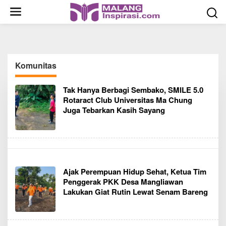
S
k
i
p
t
o
Komunitas
c
o
Tak Hanya Berbagi Sembako, SMILE 5.0
n
Rotaract Club Universitas Ma Chung
t
Juga Tebarkan Kasih Sayang
e
n
t
Ajak Perempuan Hidup Sehat, Ketua Tim
Penggerak PKK Desa Mangliawan
Lakukan Giat Rutin Lewat Senam Bareng